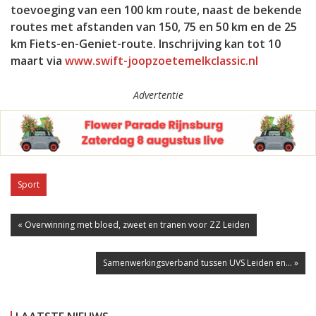
toevoeging van een 100 km route, naast de bekende
routes met afstanden van 150, 75 en 50 km en de 25
km Fiets-en-Geniet-route. Inschrijving kan tot 10
maart via
www.swift-joopzoetemelkclassic.nl
Advertentie
Sport
« Overwinning met bloed, zweet en tranen voor ZZ Leiden
Samenwerkingsverband tussen UVS Leiden en... »