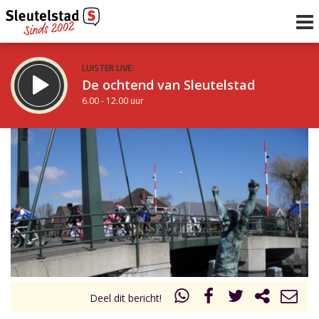
LUISTER LIVE:
De ochtend van Sleutelstad
6.00 - 12.00 uur
STRAKS:
De middag van Sleutelstad
12.00 - 17.00 uur
uur 1 van 0
Vorig uur
Volgend uur
Inklappen
Deel dit bericht!