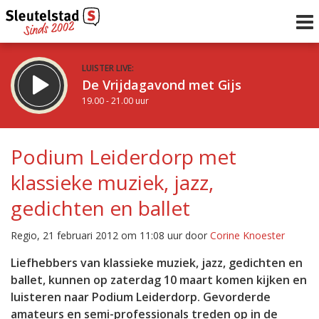
LUISTER LIVE:
De Vrijdagavond met Gijs
19.00 - 21.00 uur
STRAKS:
De avond van Sleutelstad
Podium Leiderdorp met
21.00 - 0.00 uur
klassieke muziek, jazz,
uur 1 van 0
Vorig uur
Volgend uur
gedichten en ballet
Inklappen
Regio, 21 februari 2012 om 11:08 uur door
Corine Knoester
Liefhebbers van klassieke muziek, jazz, gedichten en
ballet, kunnen op zaterdag 10 maart komen kijken en
luisteren naar Podium Leiderdorp. Gevorderde
amateurs en semi-professionals treden op in de