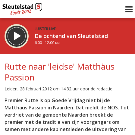
LUISTER LIVE:
De ochtend van Sleutelstad
6.00 - 12.00 uur
STRAKS:
De middag van Sleutelstad
Rutte naar 'leidse' Matthäus
12.00 - 18.00 uur
Passion
uur 1 van 0
Vorig uur
Volgend uur
Leiden, 28 februari 2012 om 14:32 uur door de redactie
Inklappen
Premier Rutte is op Goede Vrijdag niet bij de
Matthäus Passion in Naarden. Dat meldt de NOS. Tot
verdriet van de gemeente Naarden breekt de
premier met de traditie van zijn voorgangers om
samen met andere kabinetsleden de uitvoering van