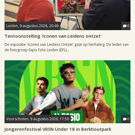
Leiden, 9 augustus 2026, 20:49
0
Tentoonstelling ‘Iconen van Leidens ontzet’
De expositie 'Iconen van Leidens Ontzet' gaat op herhaling. De leden van
de fotogroep Expo Foto Leiden (EFL)...
Voorschoten, 9 augustus 2026, 17:50
0
Jongerenfestival VRSN Under 18 in Berkhoutpark