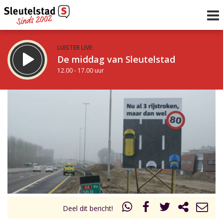
LUISTER LIVE:
De middag van Sleutelstad
12.00 - 17.00 uur
STRAKS:
Sleutelstad 30
17.00 - 19.00 uur
uur 1 van 0
Vorig uur
Volgend uur
Inklappen
Deel dit bericht!