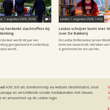
p, 1 augustus 2026, 20:56
0
Leiden, 1 augustus 2026, 14:02
rp herdenkt slachtoffers bij
Leidse schrijver komt met thr
rdenking
over De Bakkerij
rste keer wordt dit jaar een
De Leidse thrillerauteur Jeroen Wind
nking georganiseerd in Leiderdorp.
komt een nieuw boek. Het teken van
stus wordt...
is geschreven ter ere van het...
tad
richt zich als streekomroep via website sleutelstad.nl, onze
S
euwsapp en verschillende sociale mediakanalen met nieuws,
M
ie en amusement op de Leidse regio.
2
E