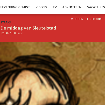
UITZENDING GEMIST
VIDEO’S
TV
ADVERTEREN
VACATURE
LEIDEN
·
LEIDERDORP
·
STRAKS:
De middag van Sleutelstad
12.00 - 18.00 uur