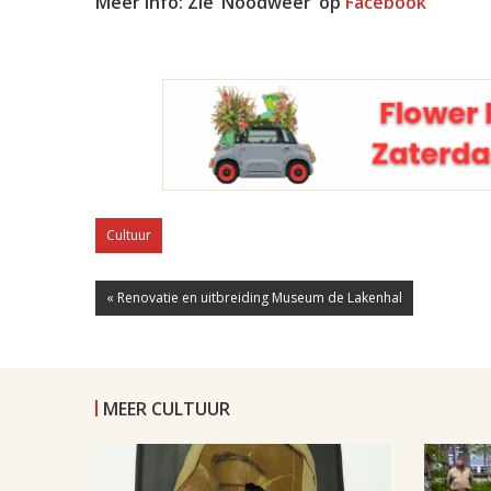
Meer info: Zie ‘Noodweer’ op
Facebook
Cultuur
« Renovatie en uitbreiding Museum de Lakenhal
MEER CULTUUR