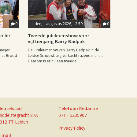
0
Leiden, 1 augustus 2026, 12:59
0
iller
Tweede jubileumshow voor
vijftienjarig Barry Badpak
meijer
De jubileumshow van Barry Badpak in de
 het Brood
Leidse Schouwburg verkocht razendsnel uit.
Daarom is er nu een tweede...
leutelstad
Telefoon Redactie
iddelstegracht 87A
071 - 5235907
312 TT Leiden
Privacy Policy
-mail