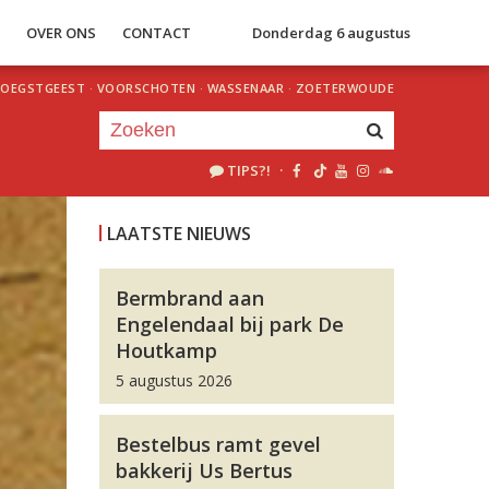
S
OVER ONS
CONTACT
Donderdag 6 augustus
OEGSTGEEST
·
VOORSCHOTEN
·
WASSENAAR
·
ZOETERWOUDE
TIPS?!
·
Je luistert nu naar
uur 1 van 0
LAATSTE NIEUWS
«
Vorig uur
Volgend uur
»
Bermbrand aan
Engelendaal bij park De
Houtkamp
5 augustus 2026
Bestelbus ramt gevel
bakkerij Us Bertus