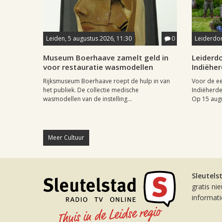
Leiden, 5 augustus 2026, 11:30
0
Leiderdor
Museum Boerhaave zamelt geld in
Leiderdo
voor restauratie wasmodellen
Indiëhe
Rijksmuseum Boerhaave roept de hulp in van
Voor de ee
het publiek. De collectie medische
Indiëherde
wasmodellen van de instelling...
Op 15 augu
Meer Cultuur
Sleutels
gratis ni
informat