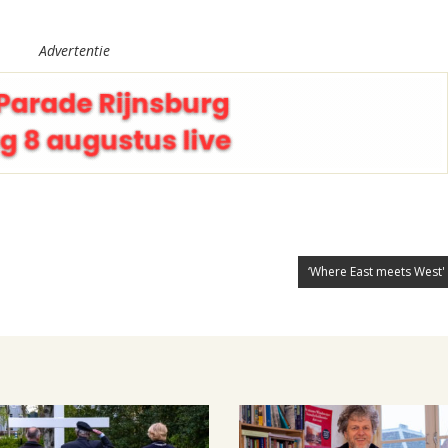
Advertentie
‘Where East meets West' 