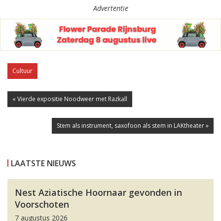
Advertentie
Cultuur
« Vierde expositie Noodweer met Razkall
Stem als instrument, saxofoon als stem in LAKtheater »
LAATSTE NIEUWS
Nest Aziatische Hoornaar gevonden in
Voorschoten
7 augustus 2026