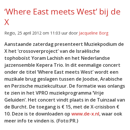
‘Where East meets West’ bij de
X
Regio, 25 april 2012 om 11:03 uur door
Jacqueline Borg
Aanstaande zaterdag presenteert Muziekpodium de
X het ‘crossoverproject’ van de Israëlische
tophoboïst Yoram Lachish en het Nederlandse
jazzensemble Kepera Trio. In dit eenmalige concert
onder de titel ‘Where East meets West’ wordt een
muzikale brug geslagen tussen de Joodse, Arabische
en Perzische muziekcultuur. De formatie was onlangs
te zien in het VPRO muziekprogramma ‘Vrije
Geluiden’. Het concert vindt plaats in de Tuinzaal van
de Burcht. De toegang is € 15, met de X-crisisbon €
10. Deze is te downloaden op
www.de-x.nl
, waar ook
meer info te vinden is. (Foto:PR.)