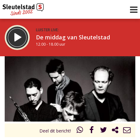
LUISTER LIVE:
De middag van Sleutelstad
12.00 - 18.00 uur
STRAKS:
De vrijdagavond met Keanu
18.00 - 19.00 uur
uur 1 van 0
Vorig uur
Volgend uur
Inklappen
Deel dit bericht!