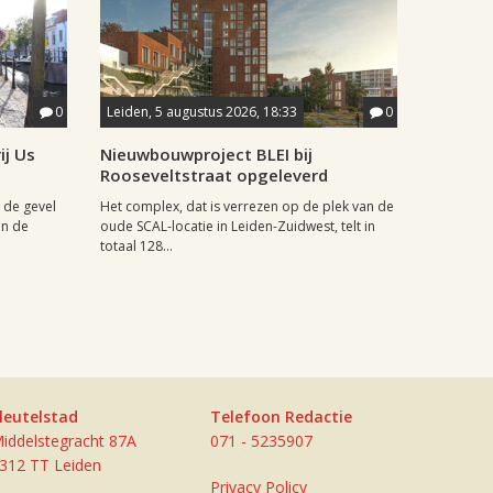
0
Leiden, 5 augustus 2026, 18:33
0
ij Us
Nieuwbouwproject BLEI bij
Rooseveltstraat opgeleverd
 de gevel
Het complex, dat is verrezen op de plek van de
an de
oude SCAL-locatie in Leiden-Zuidwest, telt in
totaal 128...
leutelstad
Telefoon Redactie
iddelstegracht 87A
071 - 5235907
312 TT Leiden
Privacy Policy