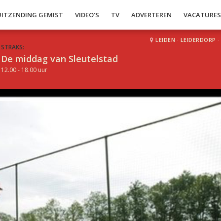
UITZENDING GEMIST
VIDEO’S
TV
ADVERTEREN
VACATURE
LEIDEN
·
LEIDERDORP
·
STRAKS:
De middag van Sleutelstad
12.00 - 18.00 uur