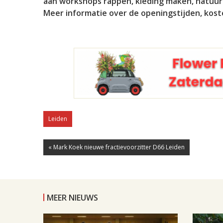
aan workshops rappen, kleding maken, natuur
Meer informatie over de openingstijden, kos
Leiden
« Mark Koek nieuwe fractievoorzitter D66 Leiden
MEER NIEUWS