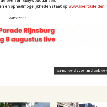
 beleven en Bollywooddansen.
ten en ophaalmogelijkheden staat op
www.libertasleiden.n
Advertentie
Warmonder die agent mishandelde we