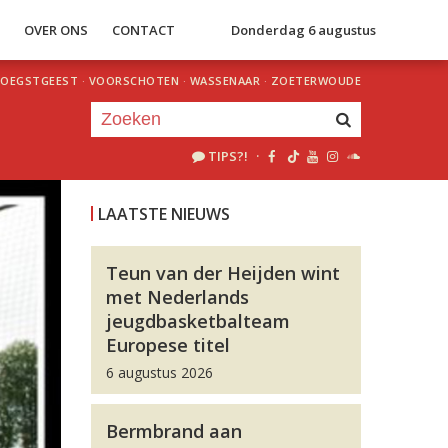
S
OVER ONS
CONTACT
Donderdag 6 augustus
OEGSTGEEST
·
VOORSCHOTEN
·
WASSENAAR
·
ZOETERWOUDE
TIPS?!
·
Je luistert nu naar
uur 1 van 0
LAATSTE NIEUWS
«
Vorig uur
Volgend uur
»
Teun van der Heijden wint
met Nederlands
jeugdbasketbalteam
Europese titel
6 augustus 2026
Bermbrand aan