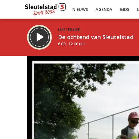
NIEUWS
AGENDA
GIDS
LUISTER LIVE:
De ochtend van Sleutelstad
6.00 - 12.00 uur
Inklappen