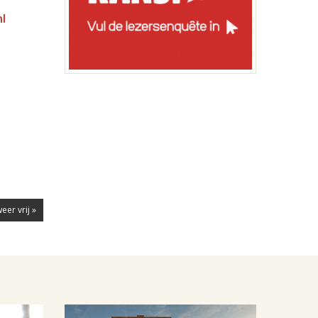
l
er vrij »