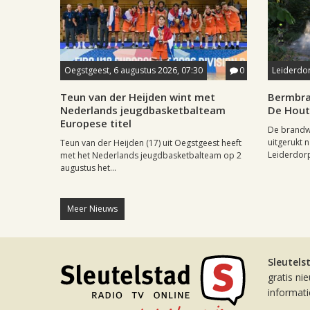
Oegstgeest, 6 augustus 2026, 07:30
0
Leiderdor
Teun van der Heijden wint met
Bermbra
Nederlands jeugdbasketbalteam
De Hou
Europese titel
De brandw
uitgerukt 
Teun van der Heijden (17) uit Oegstgeest heeft
Leiderdorp.
met het Nederlands jeugdbasketbalteam op 2
augustus het...
Meer Nieuws
Sleutels
gratis ni
informat