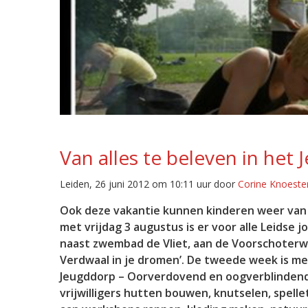
Van alles te beleven in het
Leiden, 26 juni 2012 om 10:11 uur door
Corine Knoeste
Ook deze vakantie kunnen kinderen weer van a
met vrijdag 3 augustus is er voor alle Leidse 
naast zwembad de Vliet, aan de Voorschoterw
Verdwaal in je dromen’. De tweede week is mee
Jeugddorp – Oorverdovend en oogverblindend’
vrijwilligers hutten bouwen, knutselen, spel