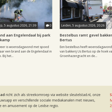
p, 5 augustus 2026, 21:39
0
Leiden, 5 augustus 2026, 20:26
nd aan Engelendaal bij park
Bestelbus ramt gevel bakker
tkamp
Bertus
eer is woensdagavond met spoed
Een bestelbus heeft woensdagavond
naar een brand aan de Engelendaal in
van bakkerij Us Bertus op de hoek v
 Bij het...
Groenhazengracht en de...
tad
richt zich als streekomroep via website sleutelstad.nl, onze
S
euwsapp en verschillende sociale mediakanalen met nieuws,
M
ie en amusement op de Leidse regio.
2