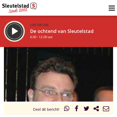
LUISTER LIVE:
De ochtend van Sleutelstad
6.00 - 12.00 uur
STRAKS:
De middag van Sleutelstad
12.00 - 18.00 uur
uur 1 van 0
Vorig uur
Volgend uur
Inklappen
Deel dit bericht!