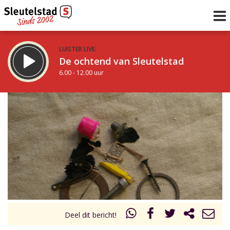
LUISTER LIVE:
De ochtend van Sleutelstad
6.00 - 12.00 uur
STRAKS:
De middag van Sleutelstad
12.00 - 17.00 uur
uur 1 van 0
Vorig uur
Volgend uur
Inklappen
Deel dit bericht!