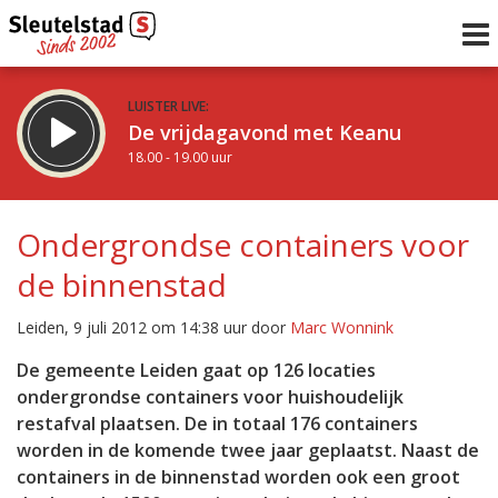
LUISTER LIVE:
De vrijdagavond met Keanu
18.00 - 19.00 uur
STRAKS:
De Vrijdagavond met Gijs
Ondergrondse containers voor
19.00 - 21.00 uur
de binnenstad
uur 1 van 0
Vorig uur
Volgend uur
Leiden, 9 juli 2012 om 14:38 uur door
Marc Wonnink
Inklappen
De gemeente Leiden gaat op 126 locaties
ondergrondse containers voor huishoudelijk
restafval plaatsen. De in totaal 176 containers
worden in de komende twee jaar geplaatst. Naast de
containers in de binnenstad worden ook een groot