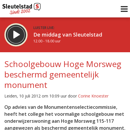
LUISTER LIVE:
De middag van Sleutelstad
12.00 - 18.00 uur
STRAKS:
De vrijdagavond met Keanu
Schoolgebouw Hoge Morsweg
18.00 - 19.00 uur
beschermd gemeentelijk
uur 1 van 0
Vorig uur
Volgend uur
monument
Inklappen
Leiden, 10 juli 2012 om 10:09 uur door
Corine Knoester
Op advies van de Monumentenselectiecommissie,
heeft het college het voormalige schoolgebouw met
onderwijzerswoning aan Hoge Morsweg 115-117
aangewezen als beschermd gemeentelijk monument.