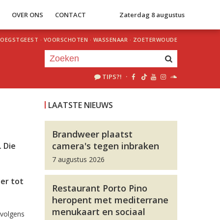
S
OVER ONS
CONTACT
Zaterdag 8 augustus
OEGSTGEEST
·
VOORSCHOTEN
·
WASSENAAR
·
ZOETERWOUDE
TIPS?!
·
Je luistert nu naar
uur 1 van 0
LAATSTE NIEUWS
«
Vorig uur
Volgend uur
»
Brandweer plaatst
camera's tegen inbraken
 Die
7 augustus 2026
ier tot
Restaurant Porto Pino
heropent met mediterrane
menukaart en sociaal
rvolgens