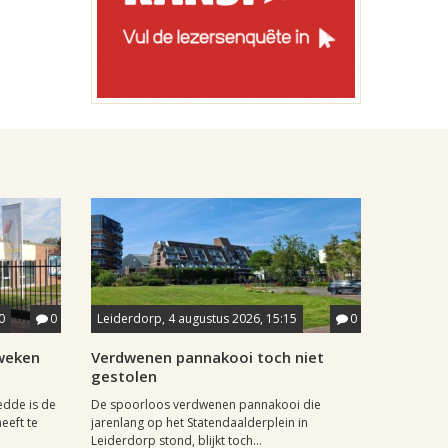
0
0
Leiderdorp, 4 augustus 2026, 15:15
0
weken
Verdwenen pannakooi toch niet
gestolen
dde is de
De spoorloos verdwenen pannakooi die
eeft te
jarenlang op het Statendaalderplein in
Leiderdorp stond, blijkt toch...