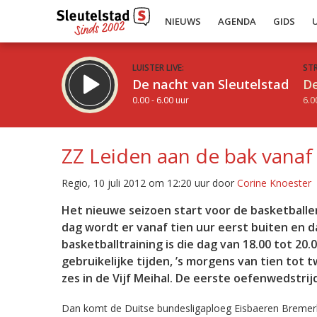
NIEUWS
AGENDA
GIDS
LUISTER LIVE:
ST
De nacht van Sleutelstad
De
0.00 - 6.00 uur
6.0
ZZ Leiden aan de bak vanaf
Regio, 10 juli 2012 om 12:20 uur door
Corine Knoester
Inklappen
Het nieuwe seizoen start voor de basketballe
dag wordt er vanaf tien uur eerst buiten en da
basketballtraining is die dag van 18.00 tot 20.0
gebruikelijke tijden, ’s morgens van tien tot 
zes in de Vijf Meihal. De eerste oefenwedstri
Dan komt de Duitse bundesligaploeg Eisbaeren Bremerh