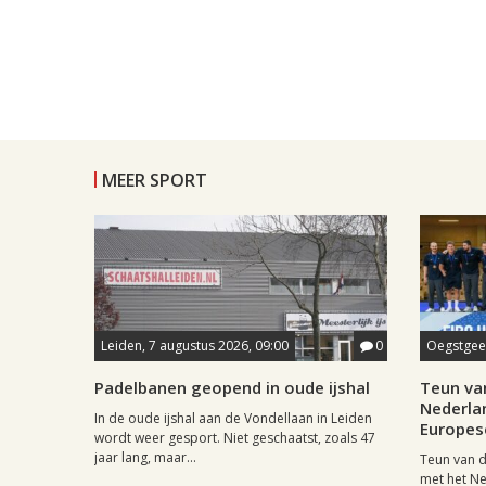
MEER SPORT
Leiden, 7 augustus 2026, 09:00
0
Oegstgees
Padelbanen geopend in oude ijshal
Teun va
Nederla
In de oude ijshal aan de Vondellaan in Leiden
Europese
wordt weer gesport. Niet geschaatst, zoals 47
jaar lang, maar...
Teun van d
met het N