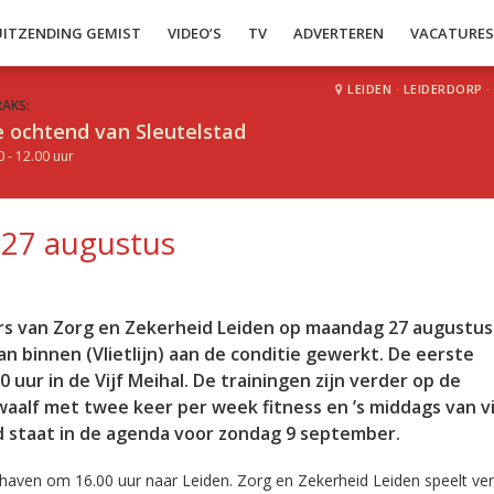
UITZENDING GEMIST
VIDEO’S
TV
ADVERTEREN
VACATURE
LEIDEN
·
LEIDERDORP
·
RAKS:
 ochtend van Sleutelstad
0 - 12.00 uur
 27 augustus
rs van Zorg en Zekerheid Leiden op maandag 27 augustus.
n binnen (Vlietlijn) aan de conditie gewerkt. De eerste
0 uur in de Vijf Meihal. De trainingen zijn verder op de
twaalf met twee keer per week fitness en ’s middags van v
jd staat in de agenda voor zondag 9 september.
aven om 16.00 uur naar Leiden. Zorg en Zekerheid Leiden speelt ve