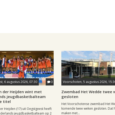
t, 6 augustus 2026, 07:30
0
Voorschoten, 5 augustus 2026, 15:3
n der Heijden wint met
Zwembad Het Wedde twee 
nds jeugdbasketbalteam
gesloten
 titel
Het Voorschotense zwembad Het We
komende twee weken gesloten. Dat h
er Heijden (17) uit Oegstgeest heeft
maken met...
ederlands jeugdbasketbalteam op 2