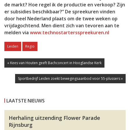
de markt? Hoe regel ik de productie en verkoop? Zijn
er subsidies beschikbaar?” De spreekuren vinden
door heel Nederland plaats om de twee weken op
vrijdagochtend. Men dient zich van tevoren aan te
melden via
www.technostartersspreekuren.nl
Leiden
Regio
« Kees van Houten geeft Bachconcert in Hooglandse Kerk
Sportbedrijf Leiden zoekt bewegingsaanbod voor 55-plussers »
LAATSTE NIEUWS
Herhaling uitzending Flower Parade
Rijnsburg