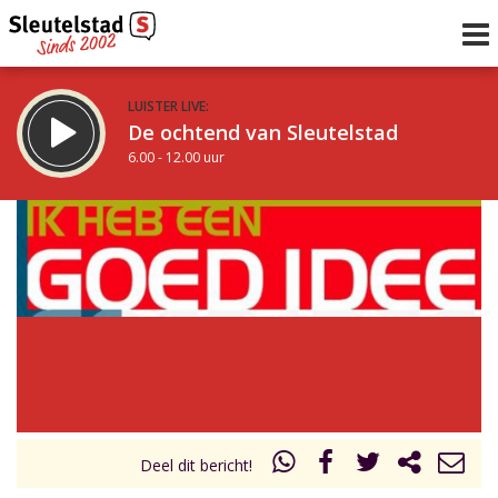
LUISTER LIVE:
De ochtend van Sleutelstad
6.00 - 12.00 uur
STRAKS:
De middag van Sleutelstad
12.00 - 19.00 uur
uur 1 van 0
Vorig uur
Volgend uur
Inklappen
Deel dit bericht!