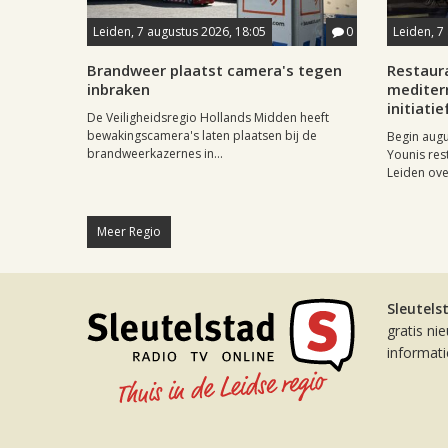
Leiden, 7 augustus 2026, 18:05
0
Leiden, 7
Brandweer plaatst camera's tegen
Restaur
inbraken
mediter
initiatie
De Veiligheidsregio Hollands Midden heeft
bewakingscamera's laten plaatsen bij de
Begin aug
brandweerkazernes in...
Younis res
Leiden ove
Meer Regio
Sleutels
gratis ni
informat