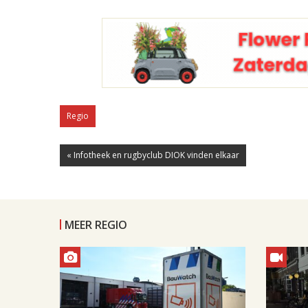
Regio
« Infotheek en rugbyclub DIOK vinden elkaar
MEER REGIO