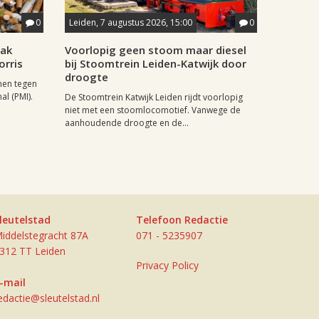
0
Leiden, 7 augustus 2026, 15:00
0
aak
Voorlopig geen stoom maar diesel
orris
bij Stoomtrein Leiden-Katwijk door
droogte
nen tegen
al (PMI).
De Stoomtrein Katwijk Leiden rijdt voorlopig
niet met een stoomlocomotief. Vanwege de
aanhoudende droogte en de...
leutelstad
Telefoon Redactie
iddelstegracht 87A
071 - 5235907
312 TT Leiden
Privacy Policy
-mail
edactie@sleutelstad.nl