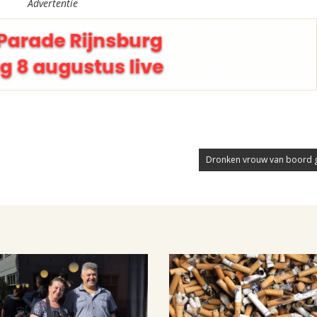
Advertentie
Dronken vrouw van boord 