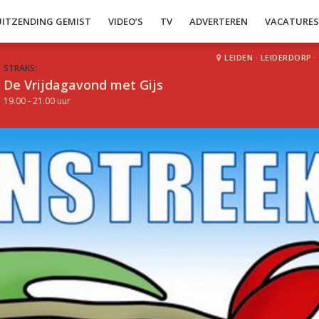
UITZENDING GEMIST
VIDEO’S
TV
ADVERTEREN
VACATURE
LEIDEN
·
LEIDERDORP
·
STRAKS:
De Vrijdagavond met Gijs
19.00 - 21.00 uur