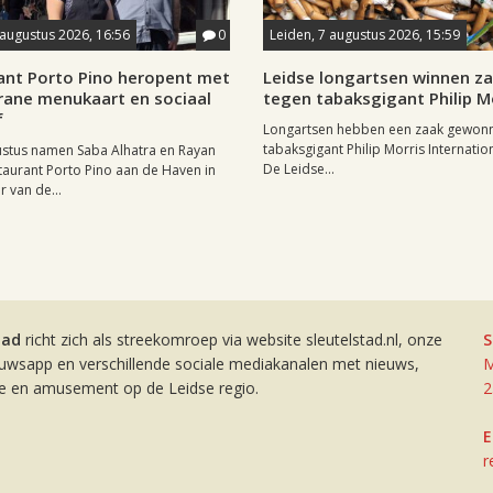
 augustus 2026, 16:56
0
Leiden, 7 augustus 2026, 15:59
ant Porto Pino heropent met
Leidse longartsen winnen z
rane menukaart en sociaal
tegen tabaksgigant Philip M
f
Longartsen hebben een zaak gewon
tabaksgigant Philip Morris Internation
ustus namen Saba Alhatra en Rayan
De Leidse...
taurant Porto Pino aan de Haven in
r van de...
tad
richt zich als streekomroep via website sleutelstad.nl, onze
S
euwsapp en verschillende sociale mediakanalen met nieuws,
M
ie en amusement op de Leidse regio.
2
E
r