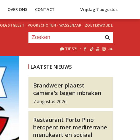
S
OVER ONS
CONTACT
Vrijdag 7 augustus
OEGSTGEEST
·
VOORSCHOTEN
·
WASSENAAR
·
ZOETERWOUDE
TIPS?!
·
Je luistert nu naar
uur 1 van 0
LAATSTE NIEUWS
«
Vorig uur
Volgend uur
»
Brandweer plaatst
camera's tegen inbraken
7 augustus 2026
Restaurant Porto Pino
heropent met mediterrane
menukaart en sociaal