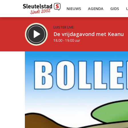
NIEUWS
AGENDA
GIDS
LUISTER LIVE:
De vrijdagavond met Keanu
18.00 - 19.00 uur
Inklappen