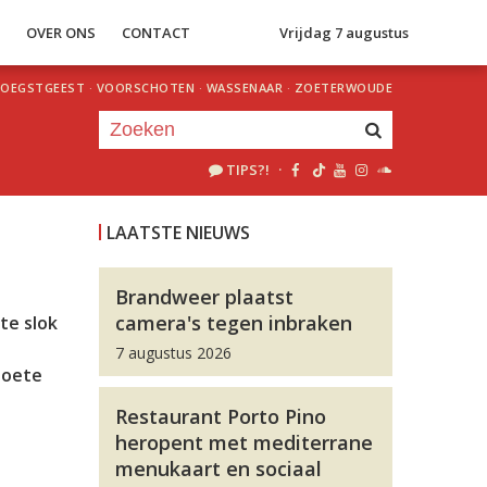
S
OVER ONS
CONTACT
Vrijdag 7 augustus
OEGSTGEEST
·
VOORSCHOTEN
·
WASSENAAR
·
ZOETERWOUDE
TIPS?!
·
Je luistert nu naar
uur 1 van 0
LAATSTE NIEUWS
«
Vorig uur
Volgend uur
»
Brandweer plaatst
camera's tegen inbraken
te slok
7 augustus 2026
boete
Restaurant Porto Pino
heropent met mediterrane
menukaart en sociaal