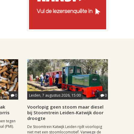
0
Leiden, 7 augustus 2026, 15:00
0
aak
Voorlopig geen stoom maar diesel
orris
bij Stoomtrein Leiden-Katwijk door
droogte
nen tegen
al (PMI).
De Stoomtrein Katwijk Leiden rijdt voorlopig
niet met een stoomlocomotief. Vanwege de