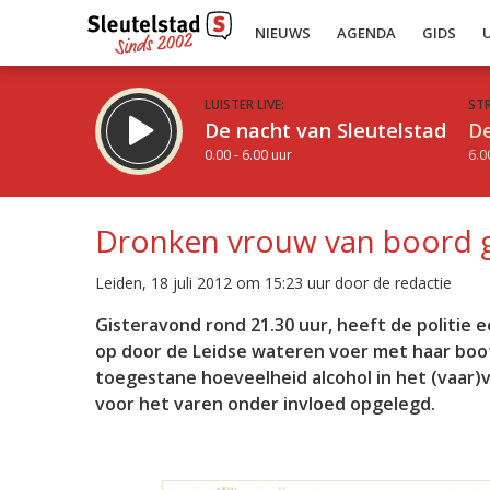
NIEUWS
AGENDA
GIDS
LUISTER LIVE:
ST
De nacht van Sleutelstad
De
0.00 - 6.00 uur
6.0
Dronken vrouw van boord 
Leiden, 18 juli 2012 om 15:23 uur door de redactie
Inklappen
Gisteravond rond 21.30 uur, heeft de politie 
op door de Leidse wateren voer met haar boot.
toegestane hoeveelheid alcohol in het (vaar
voor het varen onder invloed opgelegd.