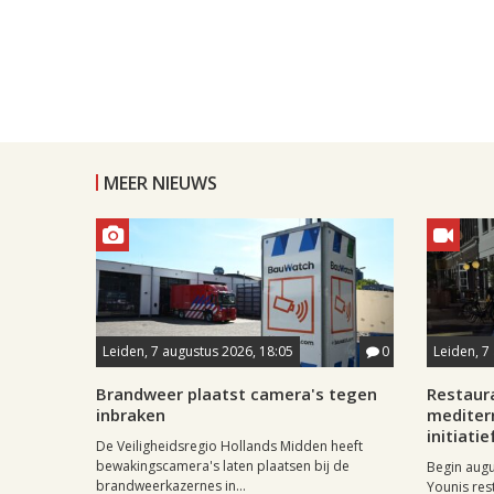
MEER NIEUWS
Leiden, 7 augustus 2026, 18:05
0
Leiden, 7
Brandweer plaatst camera's tegen
Restaur
inbraken
mediter
initiatie
De Veiligheidsregio Hollands Midden heeft
bewakingscamera's laten plaatsen bij de
Begin aug
brandweerkazernes in...
Younis res