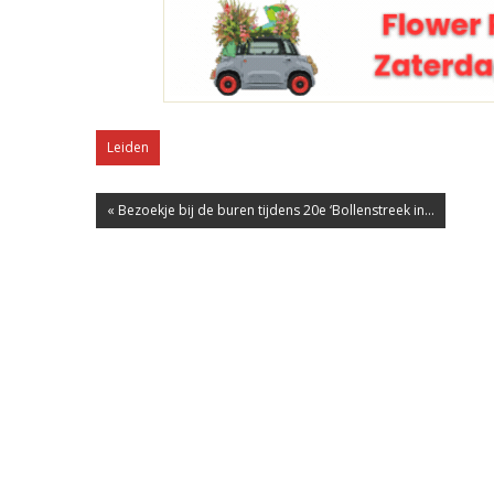
Leiden
« Bezoekje bij de buren tijdens 20e ‘Bollenstreek in...