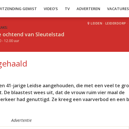
UITZENDING GEMIST
VIDEO’S
TV
ADVERTEREN
VACATURE
LEIDEN
·
LEIDERDORP
·
RAKS:
 ochtend van Sleutelstad
0 - 12.00 uur
gehaald
een 41-jarige Leidse aangehouden, die met een veel te gro
 De blaastest wees uit, dat de vrouw ruim vier maal de
)verkeer had genuttigd. Ze kreeg een vaarverbod en een 
Advertentie