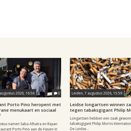
 augustus 2026, 16:56
0
Leiden, 7 augustus 2026, 15:59
ant Porto Pino heropent met
Leidse longartsen winnen z
rane menukaart en sociaal
tegen tabaksgigant Philip M
f
Longartsen hebben een zaak gewon
tabaksgigant Philip Morris Internation
ustus namen Saba Alhatra en Rayan
De Leidse...
taurant Porto Pino aan de Haven in