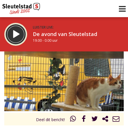
LUISTER LIVE:
De avond van Sleutelstad
19.00 - 0.00 uur
STRAKS:
De nacht van Sleutelstad
0.00 - 6.00 uur
uur 1 van 0
Vorig uur
Volgend uur
Inklappen
Deel dit bericht!