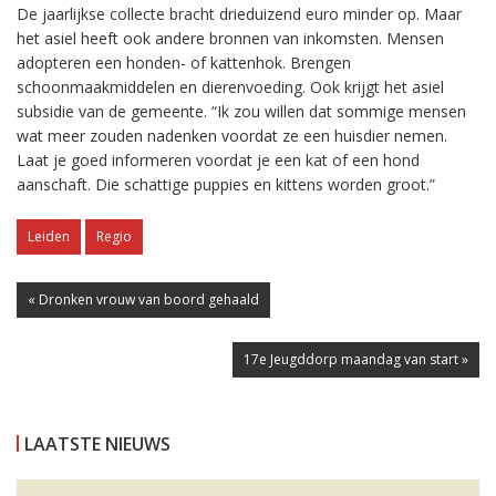
De jaarlijkse collecte bracht drieduizend euro minder op. Maar
het asiel heeft ook andere bronnen van inkomsten. Mensen
adopteren een honden- of kattenhok. Brengen
schoonmaakmiddelen en dierenvoeding. Ook krijgt het asiel
subsidie van de gemeente. “Ik zou willen dat sommige mensen
wat meer zouden nadenken voordat ze een huisdier nemen.
Laat je goed informeren voordat je een kat of een hond
aanschaft. Die schattige puppies en kittens worden groot.”
Leiden
Regio
« Dronken vrouw van boord gehaald
17e Jeugddorp maandag van start »
LAATSTE NIEUWS