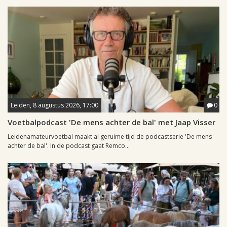
Leiden, 8 augustus 2026, 17:00
0
Voetbalpodcast 'De mens achter de bal' met Jaap Visser
Leidenamateurvoetbal maakt al geruime tijd de podcastserie 'De mens
achter de bal'. In de podcast gaat Remco...