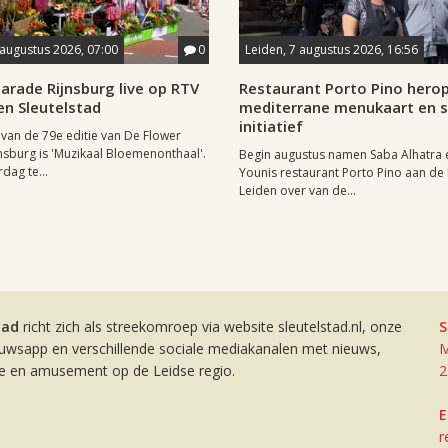
 augustus 2026, 07:00
0
Leiden, 7 augustus 2026, 16:56
arade Rijnsburg live op RTV
Restaurant Porto Pino hero
en Sleutelstad
mediterrane menukaart en s
initiatief
van de 79e editie van De Flower
nsburg is 'Muzikaal Bloemenonthaal'.
Begin augustus namen Saba Alhatra 
rdag te...
Younis restaurant Porto Pino aan de
Leiden over van de...
tad
richt zich als streekomroep via website sleutelstad.nl, onze
S
euwsapp en verschillende sociale mediakanalen met nieuws,
M
ie en amusement op de Leidse regio.
2
E
r