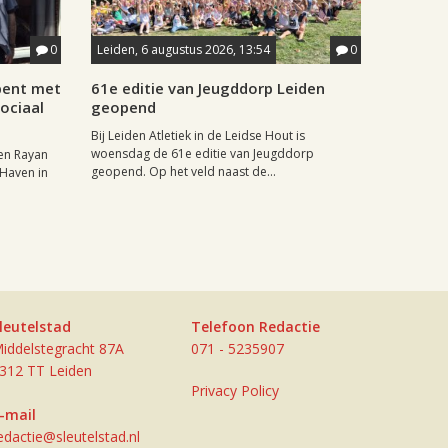
0
Leiden, 6 augustus 2026, 13:54
0
pent met
61e editie van Jeugddorp Leiden
ociaal
geopend
Bij Leiden Atletiek in de Leidse Hout is
woensdag de 61e editie van Jeugddorp
en Rayan
geopend. Op het veld naast de...
 Haven in
leutelstad
Telefoon Redactie
iddelstegracht 87A
071 - 5235907
312 TT Leiden
Privacy Policy
-mail
edactie@sleutelstad.nl