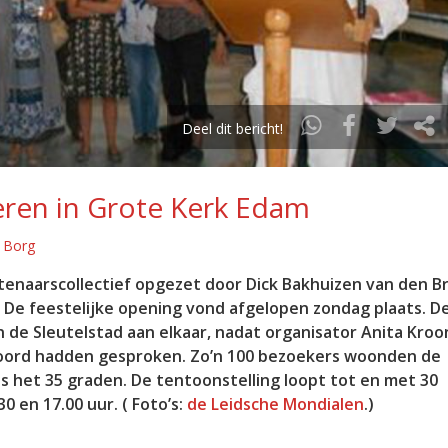
Deel dit bericht!
ren in Grote Kerk Edam
e Borg
tenaarscollectief opgezet door Dick Bakhuizen van den Br
 De feestelijke opening vond afgelopen zondag plaats. D
 de Sleutelstad aan elkaar, nadat organisator Anita Kroo
oord hadden gesproken. Zo’n 100 bezoekers woonden de
as het 35 graden. De tentoonstelling loopt tot en met 30
 en 17.00 uur. ( Foto’s:
de Leidsche Mondialen
.)