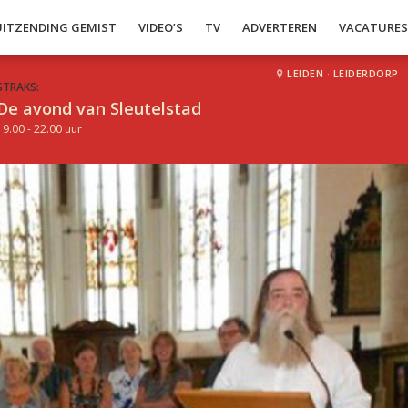
UITZENDING GEMIST
VIDEO’S
TV
ADVERTEREN
VACATURE
LEIDEN
·
LEIDERDORP
·
STRAKS:
De avond van Sleutelstad
19.00 - 22.00 uur