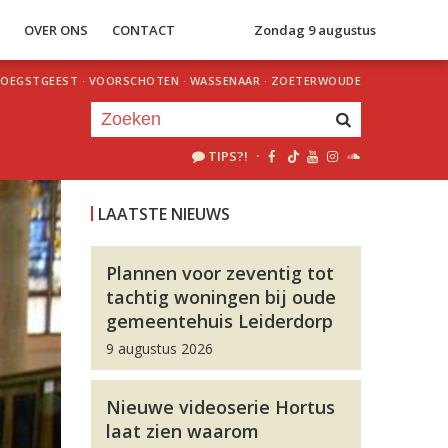
S
OVER ONS
CONTACT
Zondag 9 augustus
OEGSTGEEST
·
VOORSCHOTEN
·
WASSENAAR
·
ZOETERWOUDE
TIPS?!
·
Je luistert nu naar
uur 1 van 0
LAATSTE NIEUWS
«
Vorig uur
Volgend uur
»
Plannen voor zeventig tot
tachtig woningen bij oude
gemeentehuis Leiderdorp
9 augustus 2026
Nieuwe videoserie Hortus
laat zien waarom