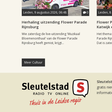
Leiden, 9 augustus 2026, 06:48
0
Leiden, 8
Herhaling uitzending Flower Parade
Flower P
Rijnsburg
Katwijk 
Wie zaterdag de live-uitzending 'Muzikaal
Het thema 
Bloemenonthaal' van de Flower Parade
Parade Rij
Rijnsburg heeft gemist, krijgt...
Dat is zate
Meer Cultuur
Sleutels
gratis ni
informat