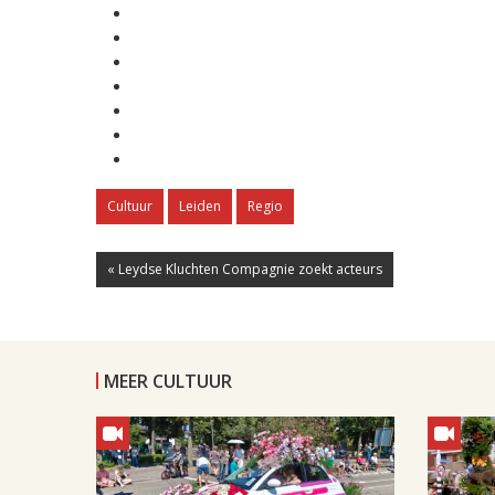
Cultuur
Leiden
Regio
« Leydse Kluchten Compagnie zoekt acteurs
MEER CULTUUR