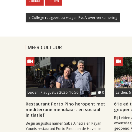
Cultuur
Leiden
« College reageert op vragen PvdA over verkamering
MEER CULTUUR
Leiden, 7 augustus 2026, 16:56
0
Leiden, 6
Restaurant Porto Pino heropent met
61e edit
mediterrane menukaart en sociaal
geopen
initiatief
Bij Leiden 
woensdag 
Begin augustus namen Saba Alhatra en Rayan
geopend. O
Younis restaurant Porto Pino aan de Haven in