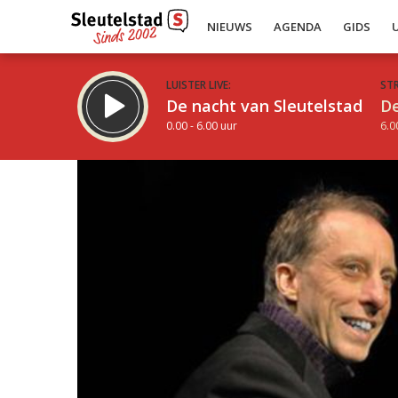
NIEUWS
AGENDA
GIDS
LUISTER LIVE:
ST
De nacht van Sleutelstad
De
0.00 - 6.00 uur
6.0
Inklappen