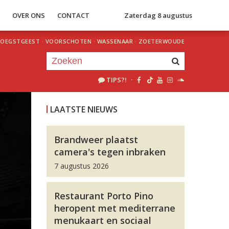
S
OVER ONS
CONTACT
Zaterdag 8 augustus
OEGSTGEEST
·
VOORSCHOTEN
·
WASSENAAR
·
ZOETERWOUDE
TIPS?!
·
Je luistert nu naar
uur 1 van 0
LAATSTE NIEUWS
«
Vorig uur
Volgend uur
»
Brandweer plaatst
camera's tegen inbraken
7 augustus 2026
Restaurant Porto Pino
heropent met mediterrane
menukaart en sociaal