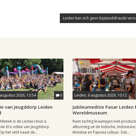
Leiden kan zich geen bijstandsfraude vero
 augustus 2026, 13:54
0
Leiden, 6 augustus 2026, 10:12
ie van Jeugddorp Leiden
Jubileumeditie Pasar Leiden b
d
Wereldmuseum
Atletiek in de Leidse Hout is
Ruim tachtig kraampjes met product
de 61e editie van Jeugddorp
afkomstig uit de Indische, Indonesisc
p het veld naast de...
Molukse en Papoea cultuur. Dat...