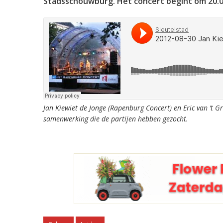
Stadsschouwburg. Het concert begint om 20.0
Jan Kiewiet de Jonge (Rapenburg Concert) en Eric van ’t 
samenwerking die de partijen hebben gezocht.