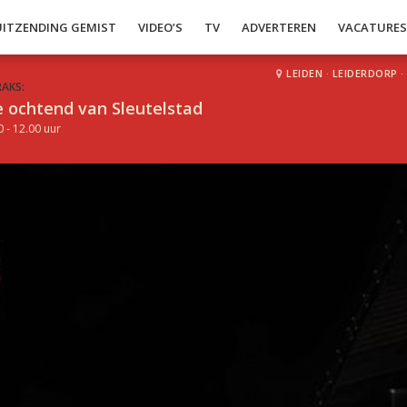
UITZENDING GEMIST
VIDEO’S
TV
ADVERTEREN
VACATURE
LEIDEN
·
LEIDERDORP
·
RAKS:
 ochtend van Sleutelstad
0 - 12.00 uur