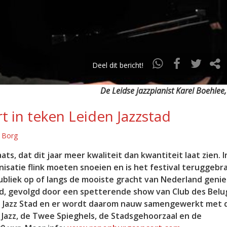
Deel dit bericht!
De Leidse jazzpianist Karel Boehlee,
 in teken Leiden Jazzstad
e Borg
, dat dit jaar meer kwaliteit dan kwantiteit laat zien. I
nisatie flink moeten snoeien en is het festival teruggebr
publiek op of langs de mooiste gracht van Nederland geni
d, gevolgd door een spetterende show van Club des Belug
den Jazz Stad en er wordt daarom nauw samengewerkt met 
 Jazz, de Twee Spieghels, de Stadsgehoorzaal en de