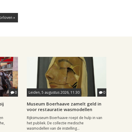
orloven »
0
Leiden, 5 augustus 2026, 11:30
0
ij
Museum Boerhaave zamelt geld in
voor restauratie wasmodellen
en
Rijksmuseum Boerhaave roept de hulp in van
he,
het publiek. De collectie medische
wasmodellen van de instelling...