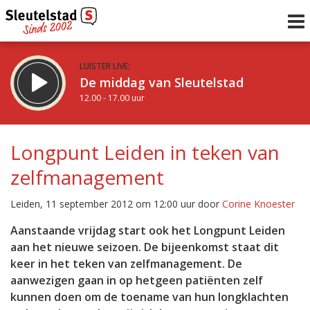
LUISTER LIVE:
De middag van Sleutelstad
12.00 - 17.00 uur
STRAKS:
Sleutelstad 30
Longpunt Leiden in teken van
17.00 - 19.00 uur
zelfmanagement
uur 1 van 0
Vorig uur
Volgend uur
Leiden, 11 september 2012 om 12:00 uur door
Corine Knoester
Inklappen
Aanstaande vrijdag start ook het Longpunt Leiden
aan het nieuwe seizoen. De bijeenkomst staat dit
keer in het teken van zelfmanagement. De
aanwezigen gaan in op hetgeen patiënten zelf
kunnen doen om de toename van hun longklachten