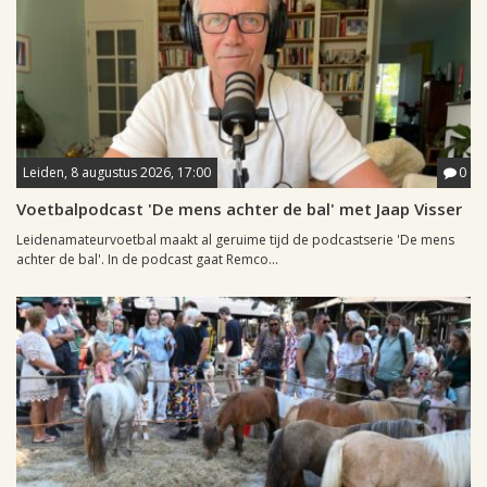
Leiden, 8 augustus 2026, 17:00
0
Voetbalpodcast 'De mens achter de bal' met Jaap Visser
Leidenamateurvoetbal maakt al geruime tijd de podcastserie 'De mens
achter de bal'. In de podcast gaat Remco...