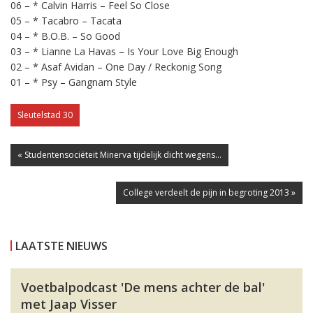
06 – * Calvin Harris – Feel So Close
05 – * Tacabro – Tacata
04 – * B.O.B. – So Good
03 – * Lianne La Havas – Is Your Love Big Enough
02 – * Asaf Avidan – One Day / Reckonig Song
01 – * Psy – Gangnam Style
Sleutelstad 30
« Studentensociëteit Minerva tijdelijk dicht wegens...
College verdeelt de pijn in begroting 2013 »
LAATSTE NIEUWS
Voetbalpodcast 'De mens achter de bal'
met Jaap Visser