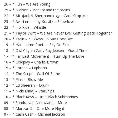
26 – * Fun – We Are Young
25 – * Nielson – Beauty and the brains
24 – * Afrojack & Shermanology – Can’t Stop Me
23 – * Avicii en Lenny Kravitz – Superlove
22 – * Flo-Rida – Whistle
21 – * Taylor Swift – We Are Never Ever Getting Back Together
20 – * Train – 50 Ways To Say GoodBye
19 – * Handsome Poets – Sky On Fire
18 – * Owl City en Carly Ray Jepsen – Good Time
17 – * Far East Movement – Turn Up The Love
16 – * Coldplay – Charlie Brown
15 – * Loreen – Euphoria
14 – * The Script – Wall Of Fame
13 – * Pink! – Blow Me
12 – * Ed Sheeran – Drunk
11 – * Nicki Minaj – StarShips
10 – * Black Keys – Little Black Submarines
09 – * Sandra van Nieuwland – More
08 – * Maroon 5 – One More Night
07 – * Cash Cash – Micheal Jackson