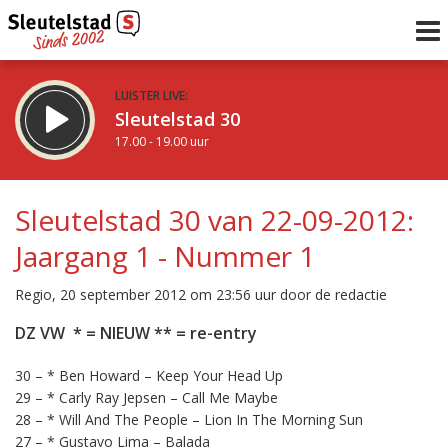
LUISTER LIVE:
Sleutelstad 30
17.00 - 19.00 uur
STRAKS:
De avond van Sleutelstad
Sleutelstad 30 van 22-09-2012:
19.00 - 0.00 uur
Jaargang 1 - Nummer 1
uur 1 van 0
Vorig uur
Volgend uur
Regio, 20 september 2012 om 23:56 uur door de redactie
Inklappen
DZ VW * = NIEUW ** = re-entry
30 – * Ben Howard – Keep Your Head Up
29 – * Carly Ray Jepsen – Call Me Maybe
28 – * Will And The People – Lion In The Morning Sun
27 – * Gustavo Lima – Balada