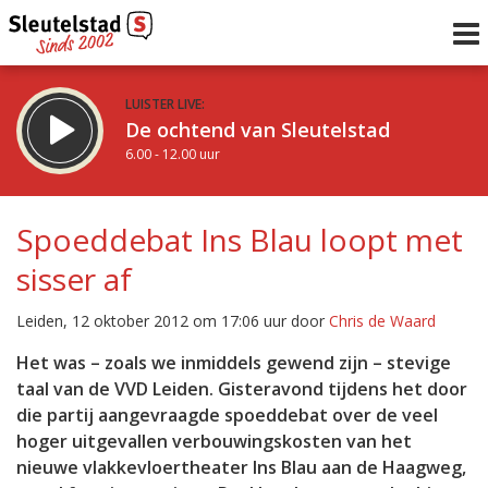
LUISTER LIVE:
De ochtend van Sleutelstad
6.00 - 12.00 uur
STRAKS:
De middag van Sleutelstad
Spoeddebat Ins Blau loopt met
12.00 - 17.00 uur
sisser af
uur 1 van 0
Vorig uur
Volgend uur
Leiden, 12 oktober 2012 om 17:06 uur door
Chris de Waard
Inklappen
Het was – zoals we inmiddels gewend zijn – stevige
taal van de VVD Leiden. Gisteravond tijdens het door
die partij aangevraagde spoeddebat over de veel
hoger uitgevallen verbouwingskosten van het
nieuwe vlakkevloertheater Ins Blau aan de Haagweg,