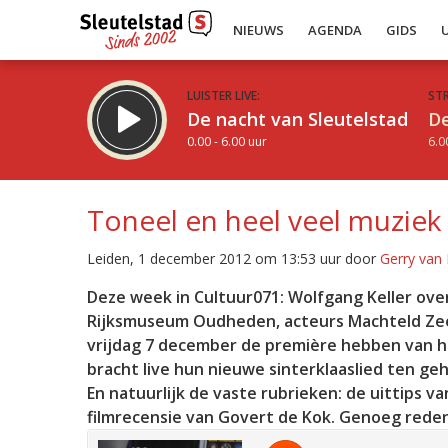
NIEUWS
AGENDA
GIDS
LUISTER LIVE:
ST
De nacht van Sleutelstad
De
0.00 - 6.00 uur
6.0
Toneel en heel veel muziek
Leiden, 1 december 2012 om 13:53 uur door
Gerry van 
Inklappen
Deze week in Cultuur071: Wolfgang Keller ove
Rijksmuseum Oudheden, acteurs Machteld Zee 
vrijdag 7 december de première hebben van h
bracht live hun nieuwe sinterklaaslied ten ge
En natuurlijk de vaste rubrieken: de uittips v
filmrecensie van Govert de Kok. Genoeg reden