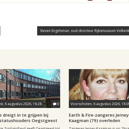
Steven Engelsman, oud-directeur Rijksmuseum Volkenku
t, 6 augustus 2026, 18:28
0
Voorschoten, 6 augustus 2026, 18:0
 dreigt in te grijpen bij
Earth & Fire-zangeres Jerney
statushouders Oegstgeest
Kaagman (79) overleden
ie Zuid-Holland geeft Oegstgeest tot
Zangeres Jerney Kaagman is op 79-ja