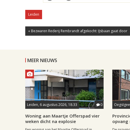
Leiden
« Bezwaren Rederij Rembrandt afgekocht: IJsbaan gaat door
MEER NIEUWS
Leiden, 6 augustus 2026, 18:33
0
Oegstgees
Woning aan Maartje Offerspad vier
Provincie
weken dicht na explosie
opvang 
Een woning aan het Maartje Offerspad in
De provinc