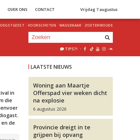
S
OVER ONS
CONTACT
Vrijdag 7 augustus
OEGSTGEEST
·
VOORSCHOTEN
·
WASSENAAR
·
ZOETERWOUDE
TIPS?!
·
Je luistert nu naar
uur 1 van 0
LAATSTE NIEUWS
«
Vorig uur
Volgend uur
»
Woning aan Maartje
Offerspad vier weken dicht
val in
na explosie
m die
denvoer
6 augustus 2026
diogast.
r en de
Provincie dreigt in te
grijpen bij opvang