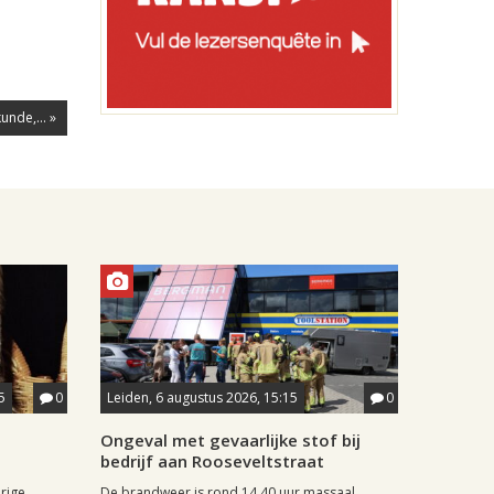
nde,... »
5
0
Leiden, 6 augustus 2026, 15:15
0
Ongeval met gevaarlijke stof bij
bedrijf aan Rooseveltstraat
rige
De brandweer is rond 14.40 uur massaal