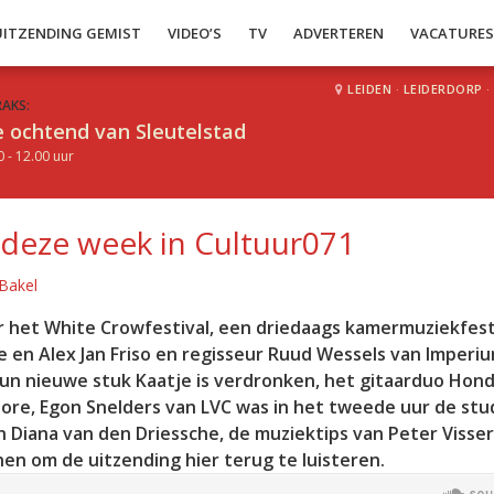
UITZENDING GEMIST
VIDEO’S
TV
ADVERTEREN
VACATURE
LEIDEN
·
LEIDERDORP
·
RAKS:
 ochtend van Sleutelstad
0 - 12.00 uur
 deze week in Cultuur071
Bakel
r het White Crowfestival, een driedaags kamermuziekfesti
en Alex Jan Friso en regisseur Ruud Wessels van Imperiu
un nieuwe stuk Kaatje is verdronken, het gitaarduo Hon
hore, Egon Snelders van LVC was in het tweede uur de stu
an Diana van den Driessche, de muziektips van Peter Visse
en om de uitzending hier terug te luisteren.