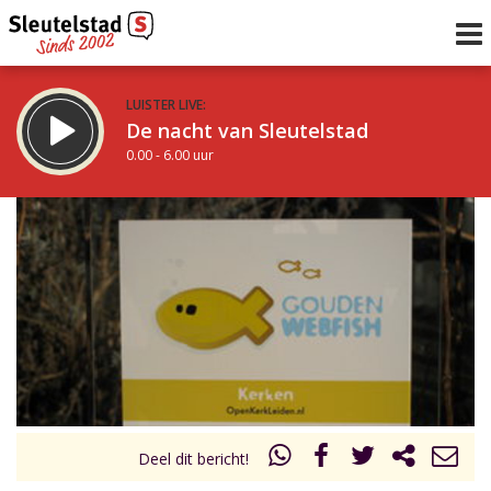
LUISTER LIVE:
De nacht van Sleutelstad
0.00 - 6.00 uur
STRAKS:
De ochtend van Sleutelstad
6.00 - 12.00 uur
uur 1 van 0
Vorig uur
Volgend uur
Inklappen
Deel dit bericht!