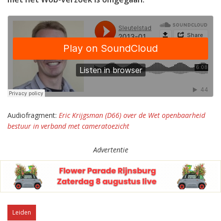
Audiofragment:
Eric Krijgsman (D66) over de Wet openbaarheid
bestuur in verband met cameratoezicht
Advertentie
Leiden