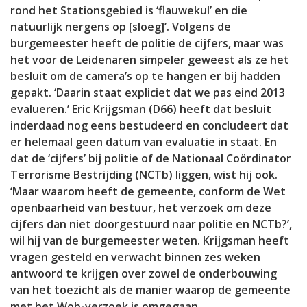
rond het Stationsgebied is ‘flauwekul’ en die
natuurlijk nergens op [sloeg]’. Volgens de
burgemeester heeft de politie de cijfers, maar was
het voor de Leidenaren simpeler geweest als ze het
besluit om de camera’s op te hangen er bij hadden
gepakt. ‘Daarin staat expliciet dat we pas eind 2013
evalueren.’ Eric Krijgsman (D66) heeft dat besluit
inderdaad nog eens bestudeerd en concludeert dat
er helemaal geen datum van evaluatie in staat. En
dat de ‘cijfers’ bij politie of de Nationaal Coördinator
Terrorisme Bestrijding (NCTb) liggen, wist hij ook.
‘Maar waarom heeft de gemeente, conform de Wet
openbaarheid van bestuur, het verzoek om deze
cijfers dan niet doorgestuurd naar politie en NCTb?’,
wil hij van de burgemeester weten. Krijgsman heeft
vragen gesteld en verwacht binnen zes weken
antwoord te krijgen over zowel de onderbouwing
van het toezicht als de manier waarop de gemeente
met het Wob-verzoek is omgegaan.