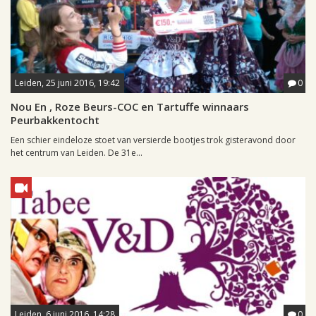
Leiden, 25 juni 2016, 19:42
0
Nou En , Roze Beurs-COC en Tartuffe winnaars
Peurbakkentocht
Een schier eindeloze stoet van versierde bootjes trok gisteravond door
het centrum van Leiden. De 31e...
Leiden, 6 juni 2016, 14:28
0