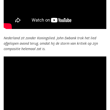
Nederland zit zonder Koningslied. John Ewbank trok het lied
afgelopen avond terug, omdat hij de storm van kritiek op zijn
compositie helemaal zat is.