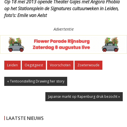
Op 18 mei 2013 opende Theater Gajes met Angora Phobia
op het Stationsplein de Signatures cultuurweken in Leiden,
foto’s: Emile van Aelst
Advertentie
Leiden
Oegstgeest
Voorschoten
Zoeterwoude
« Tentoonstelling Drawing her story
Japanse markt op Rapenburg druk bezocht »
LAATSTE NIEUWS