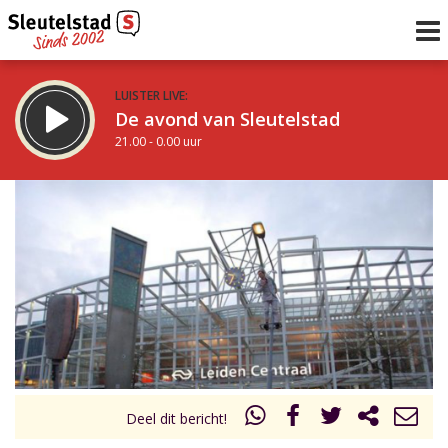
LUISTER LIVE:
De avond van Sleutelstad
21.00 - 0.00 uur
STRAKS:
De nacht van Sleutelstad
0.00 - 6.00 uur
uur 1 van 0
Vorig uur
Volgend uur
Inklappen
Deel dit bericht!