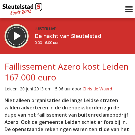
LUISTER LIVE:
De nacht van Sleutelstad
0.00 - 6.00 uur
STRAKS:
De ochtend van Sleutelstad
Faillissement Azero kost Leiden
6.00 - 12.00 uur
167.000 euro
uur 1 van 0
Vorig uur
Volgend uur
Leiden, 20 juni 2013 om 15:06 uur door
Chris de Waard
Inklappen
Niet alleen organisaties die langs Leidse straten
wilden adverteren in de driehoeksborden zijn de
dupe van het faillissement van buitenreclamebedrijf
Azero. Ook de gemeente Leiden schiet er fors bij in.
De openstaande rekeningen waren ten tijde van het