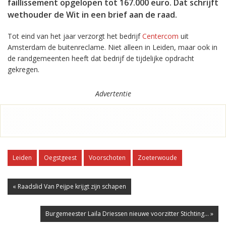
faillissement opgelopen tot 167.000 euro. Dat schrijft
wethouder de Wit in een brief aan de raad.
Tot eind van het jaar verzorgt het bedrijf
Centercom
uit
Amsterdam de buitenreclame. Niet alleen in Leiden, maar ook in
de randgemeenten heeft dat bedrijf de tijdelijke opdracht
gekregen.
Advertentie
Leiden
Oegstgeest
Voorschoten
Zoeterwoude
« Raadslid Van Peijpe krijgt zijn schapen
Burgemeester Laila Driessen nieuwe voorzitter Stichting... »