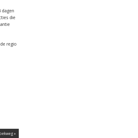
14 dagen
ties die
antie
 de regio
roekweg »