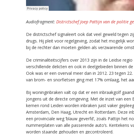
Audiofragment:
Districtschef Joep Pattijn van de politie g
De districtschef signaleert ook dat veel geweld tegen z
drugs. Hij pleit voor regelgeving, zodat het mogelijk w
bij de rechter dan moeten gelden als verzwarende omst
De criminaliteitscijfers over 2013 zijn in de Leidse regi
verschillende delicten en ook in deelgebieden binnen de re
Ook was er een overval meer dan in 2012. 23 tegen 22. He
van brom- en snorfietsen ging met 17% omlaag, het aa
Bij woninginbraken valt op dat er een inbraakgolf gaan
jongens uit de directe omgeving. Met de inzet van een
kernen rond Leiden worden inbraken juist vaker geple
Amsterdam, Den Haag, Utrecht en Rotterdam. Deze inb
een provinciale weg ‘blauw geverfd’, zoals Pattijn het n
nummerplaten van alle passerende auto’s. Kentekens va
worden staande gehouden en gecontroleerd.