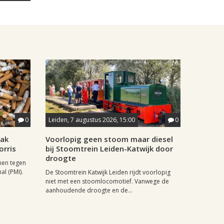
0
Leiden, 7 augustus 2026, 15:00
0
aak
Voorlopig geen stoom maar diesel
orris
bij Stoomtrein Leiden-Katwijk door
droogte
nen tegen
al (PMI).
De Stoomtrein Katwijk Leiden rijdt voorlopig
niet met een stoomlocomotief. Vanwege de
aanhoudende droogte en de...