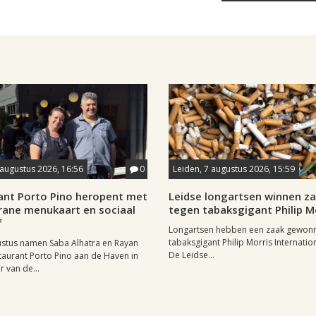
 augustus 2026, 16:56
0
Leiden, 7 augustus 2026, 15:59
ant Porto Pino heropent met
Leidse longartsen winnen z
rane menukaart en sociaal
tegen tabaksgigant Philip M
f
Longartsen hebben een zaak gewon
tabaksgigant Philip Morris Internation
ustus namen Saba Alhatra en Rayan
De Leidse...
taurant Porto Pino aan de Haven in
r van de...