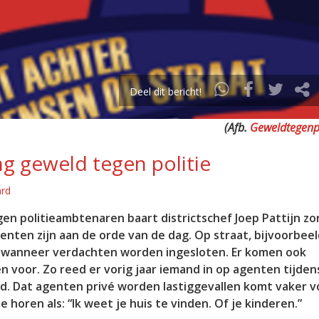
Deel dit bericht!
(Afb.
Geweldtegenpo
ing geweld tegen politie
ard
en politieambtenaren baart districtschef Joep Pattijn zo
enten zijn aan de orde van de dag. Op straat, bijvoorbeeld
u wanneer verdachten worden ingesloten. Er komen ook
 voor. Zo reed er vorig jaar iemand in op agenten tijden
gd. Dat agenten privé worden lastiggevallen komt vaker v
horen als: “Ik weet je huis te vinden. Of je kinderen.”