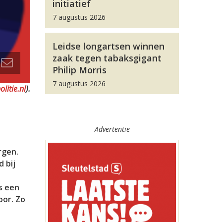
initiatief
7 augustus 2026
Leidse longartsen winnen
zaak tegen tabaksgigant
Philip Morris
7 augustus 2026
litie.nl
).
Advertentie
rgen.
 bij
s een
oor. Zo