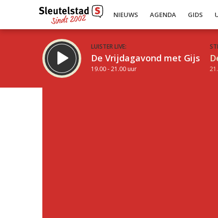
NIEUWS
AGENDA
GIDS
LUISTER LIVE:
ST
De Vrijdagavond met Gijs
D
19.00 - 21.00 uur
21.
Inklappen