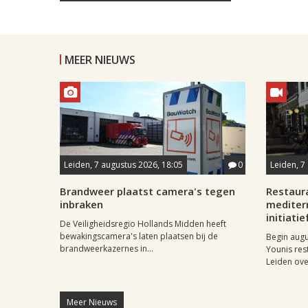
MEER NIEUWS
Leiden, 7 augustus 2026, 18:05
0
Leiden, 7
Brandweer plaatst camera's tegen
Restaur
inbraken
mediter
initiatie
De Veiligheidsregio Hollands Midden heeft
bewakingscamera's laten plaatsen bij de
Begin aug
brandweerkazernes in...
Younis res
Leiden ove
Meer Nieuws