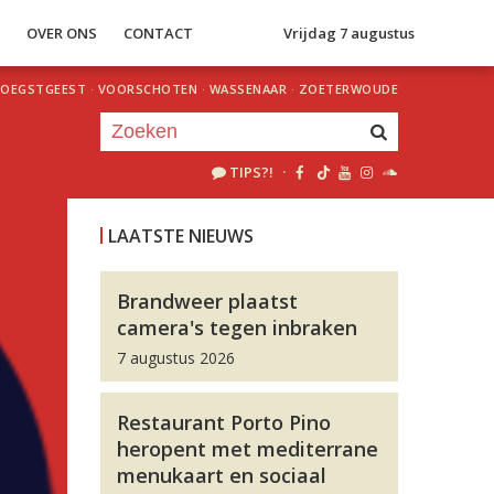
S
OVER ONS
CONTACT
Vrijdag 7 augustus
OEGSTGEEST
·
VOORSCHOTEN
·
WASSENAAR
·
ZOETERWOUDE
TIPS?!
·
Je luistert nu naar
uur 1 van 0
LAATSTE NIEUWS
«
Vorig uur
Volgend uur
»
Brandweer plaatst
camera's tegen inbraken
7 augustus 2026
Restaurant Porto Pino
heropent met mediterrane
menukaart en sociaal