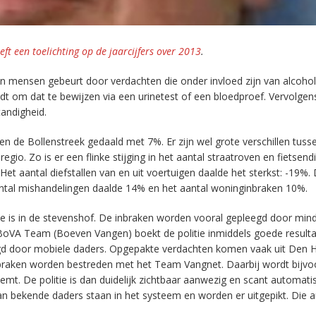
eeft een toelichting op de jaarcijfers over 2013
.
ijn mensen gebeurt door verdachten die onder invloed zijn van alcohol
ordt om dat te bewijzen via een urinetest of een bloedproef. Vervolgen
andigheid.
o en de Bollenstreek gedaald met 7%. Er zijn wel grote verschillen tuss
gio. Zo is er een flinke stijging in het aantal straatroven en fietsendi
t aantal diefstallen van en uit voertuigen daalde het sterkst: -19%. 
ntal mishandelingen daalde 14% en het aantal woninginbraken 10%.
de is in de stevenshof. De inbraken worden vooral gepleegd door mind
 BoVA Team (Boeven Vangen) boekt de politie inmiddels goede resulta
egd door mobiele daders. Opgepakte verdachten komen vaak uit Den 
raken worden bestreden met het Team Vangnet. Daarbij wordt bijvo
oemt. De politie is dan duidelijk zichtbaar aanwezig en scant automati
n bekende daders staan in het systeem en worden er uitgepikt. Die a