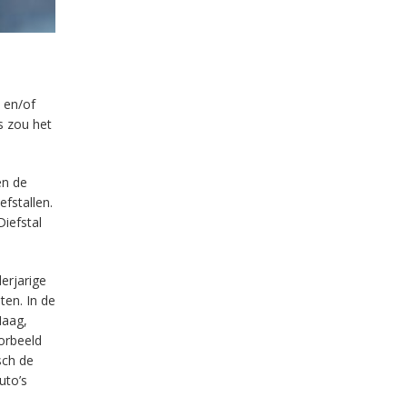
 en/of
s zou het
en de
efstallen.
Diefstal
erjarige
ten. In de
Haag,
orbeeld
sch de
uto’s