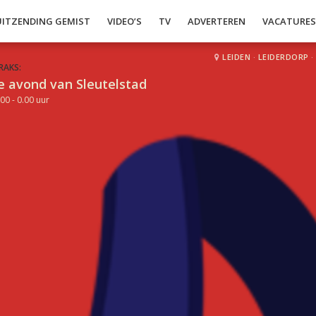
UITZENDING GEMIST
VIDEO’S
TV
ADVERTEREN
VACATURE
LEIDEN
·
LEIDERDORP
·
RAKS:
e avond van Sleutelstad
00 - 0.00 uur