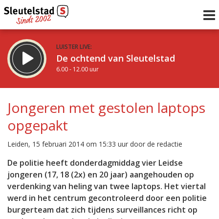
LUISTER LIVE:
De ochtend van Sleutelstad
6.00 - 12.00 uur
STRAKS:
De middag van Sleutelstad
Jongeren met gestolen laptops
12.00 - 18.00 uur
opgepakt
uur 1 van 0
Vorig uur
Volgend uur
Leiden, 15 februari 2014 om 15:33 uur door de redactie
Inklappen
De politie heeft donderdagmiddag vier Leidse
jongeren (17, 18 (2x) en 20 jaar) aangehouden op
verdenking van heling van twee laptops. Het viertal
werd in het centrum gecontroleerd door een politie
burgerteam dat zich tijdens surveillances richt op