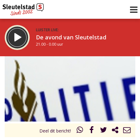
LUISTER LIVE:
De avond van Sleutelstad
21.00 - 0.00 uur
STRAKS:
De nacht van Sleutelstad
0.00 - 6.00 uur
uur 1 van 0
Vorig uur
Volgend uur
Inklappen
Deel dit bericht!