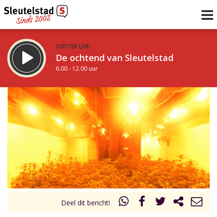
LUISTER LIVE:
De ochtend van Sleutelstad
6.00 - 12.00 uur
STRAKS:
De middag van Sleutelstad
12.00 - 18.00 uur
uur 1 van 0
Vorig uur
Volgend uur
Inklappen
Deel dit bericht!