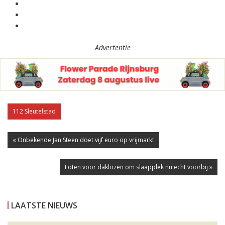
Advertentie
112 Sleutelstad
« Onbekende Jan Steen doet vijf euro op vrijmarkt
Loten voor daklozen om slaapplek nu echt voorbij »
LAATSTE NIEUWS