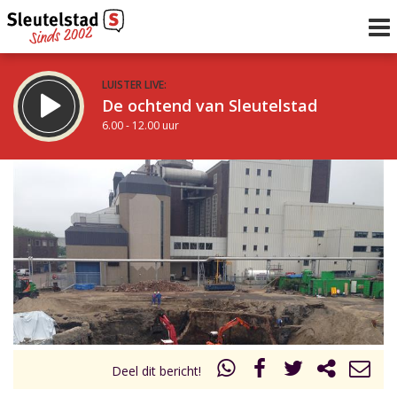
LUISTER LIVE:
De ochtend van Sleutelstad
6.00 - 12.00 uur
STRAKS:
De middag van Sleutelstad
12.00 - 19.00 uur
uur 1 van 0
Vorig uur
Volgend uur
Inklappen
Deel dit bericht!