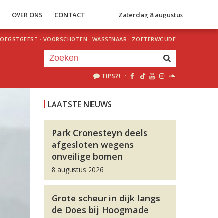
S
OVER ONS
CONTACT
Zaterdag 8 augustus
OEGSTGEEST
·
VOORSCHOTEN
·
WASSENAAR
·
ZOETERWOUDE
TIPS?!
·
Je luistert nu naar
uur 1 van 0
LAATSTE NIEUWS
«
Vorig uur
Volgend uur
»
Park Cronesteyn deels
afgesloten wegens
onveilige bomen
8 augustus 2026
Grote scheur in dijk langs
de Does bij Hoogmade