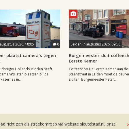
 augustus 2026, 18:05
0
Leiden, 7 augustus 2026, 09:56
er plaatst camera's tegen
Burgemeester sluit coffees
n
Eerste Kamer
eidsregio Hollands Midden heeft
Coffeeshop De Eerste Kamer aan de
amera's laten plaatsen bij de
Steenstraat in Leiden moet de deuren 
azernes in...
sluiten. Burgemeester Peter...
tad
richt zich als streekomroep via website sleutelstad.nl, onze
S