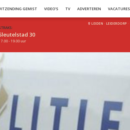
UITZENDING GEMIST
VIDEO’S
TV
ADVERTEREN
VACATURE
LEIDEN
·
LEIDERDORP
·
STRAKS:
Sleutelstad 30
17.00 - 19.00 uur