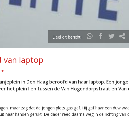
Deel dit bericht!
 van laptop
aam
ranjeplein in Den Haag beroofd van haar laptop. Een jong
ver het plein liep tussen de Van Hogendorpstraat en Van 
vragen, maar zag dat de jongen plots gas gaf. Hij gaf haar een duw wa
it haar handen gerukt. De dader reed daarna weg in de richting van 