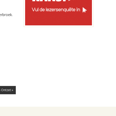
erbroek.
 Ontzet »