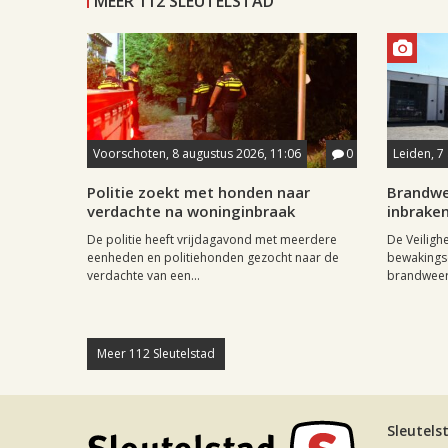
MEER 112 SLEUTELSTAD
Voorschoten, 8 augustus 2026, 11:06
0
Leiden, 7
Politie zoekt met honden naar
Brandwe
verdachte na woninginbraak
inbrake
De politie heeft vrijdagavond met meerdere
De Veiligh
eenheden en politiehonden gezocht naar de
bewakingsc
verdachte van een...
brandweerk
Meer 112 Sleutelstad
Sleutels