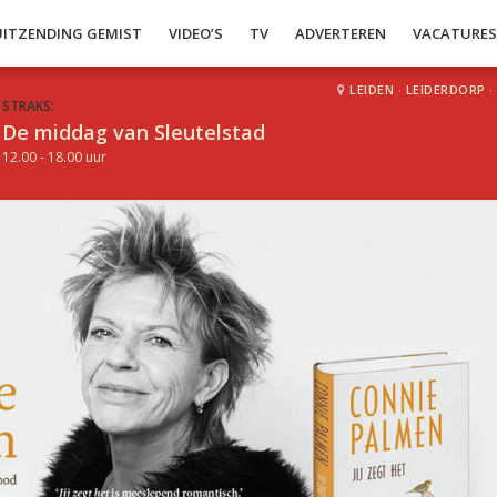
UITZENDING GEMIST
VIDEO’S
TV
ADVERTEREN
VACATURE
LEIDEN
·
LEIDERDORP
·
STRAKS:
De middag van Sleutelstad
12.00 - 18.00 uur