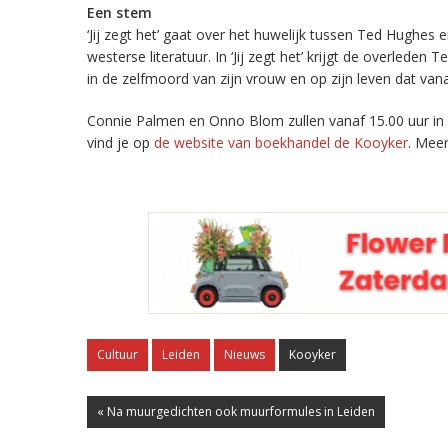
Een stem
‘Jij zegt het’ gaat over het huwelijk tussen Ted Hughes
westerse literatuur. In ‘Jij zegt het’ krijgt de overleden
in de zelfmoord van zijn vrouw en op zijn leven dat v
Connie Palmen en Onno Blom zullen vanaf 15.00 uur in 
vind je op
de website van boekhandel de Kooyker
. Mee
Cultuur
Leiden
Nieuws
Kooyker
« Na muurgedichten ook muurformules in Leiden