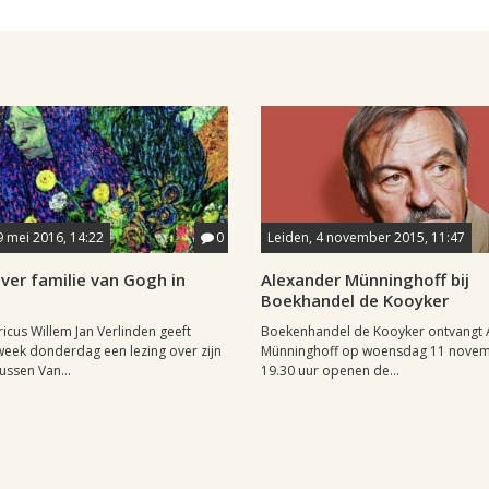
19 mei 2016, 14:22
0
Leiden, 4 november 2015, 11:47
ver familie van Gogh in
Alexander Münninghoff bij
Boekhandel de Kooyker
ricus Willem Jan Verlinden geeft
Boekenhandel de Kooyker ontvangt 
eek donderdag een lezing over zijn
Münninghoff op woensdag 11 novem
ussen Van...
19.30 uur openen de...