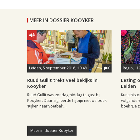
MEER IN DOSSIER KOOYKER
Leiden, 5 september 2016, 10:48
0
Regio, , 
Ruud Gullit trekt veel bekijks in
Lezing o
Kooyker
Leiden
Ruud Gullit was zondagmiddag te gast bij
Kunsthisto
Kooyker. Daar signeerde hij zijn nieuwe boek
volgende w
'Kijken naar voetbal'....
boek 'De z
Meer in dossier Kooyker