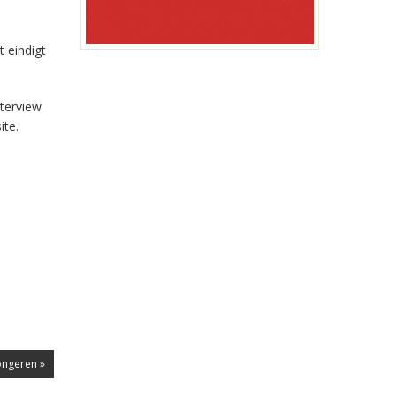
t eindigt
terview
ite.
ongeren »