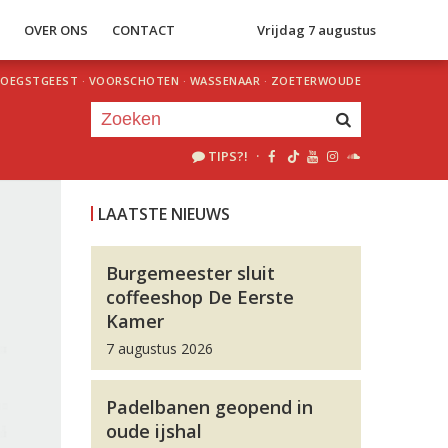
S
OVER ONS
CONTACT
Vrijdag 7 augustus
OEGSTGEEST
·
VOORSCHOTEN
·
WASSENAAR
·
ZOETERWOUDE
TIPS?!
·
Je luistert nu naar
uur 1 van 0
LAATSTE NIEUWS
«
Vorig uur
Volgend uur
»
Burgemeester sluit
coffeeshop De Eerste
Kamer
7 augustus 2026
Padelbanen geopend in
oude ijshal