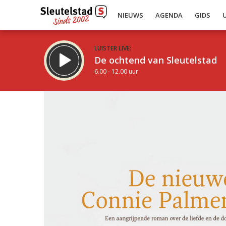
NIEUWS
AGENDA
GIDS
LUISTER LIVE:
De ochtend van Sleutelstad
6.00 - 12.00 uur
Inklappen