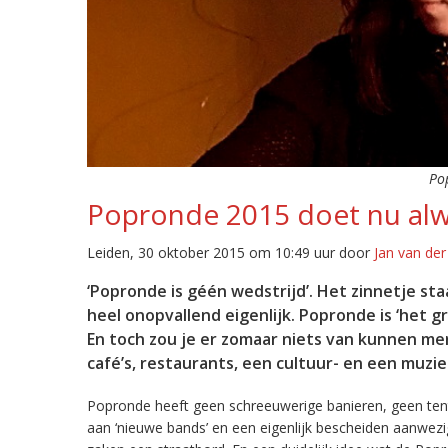
Po
Popronde 2015 doet nu alw
Leiden, 30 oktober 2015 om 10:49 uur door
Jan van der
‘Popronde is géén wedstrijd’. Het zinnetje s
heel onopvallend eigenlijk. Popronde is ‘het g
En toch zou je er zomaar niets van kunnen m
café’s, restaurants, een cultuur- en een muzie
Popronde heeft geen schreeuwerige banieren, geen te
aan ‘nieuwe bands’ en een eigenlijk bescheiden aanwez