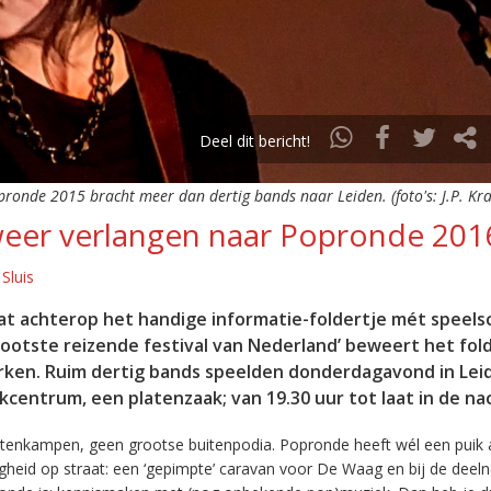
Deel dit bericht!
pronde 2015 bracht meer dan dertig bands naar Leiden. (foto's: J.P. Kr
eer verlangen naar Popronde 201
 Sluis
taat achterop het handige informatie-foldertje mét speel
rootste reizende festival van Nederland’ beweert het fold
erken. Ruim dertig bands speelden donderdagavond in Lei
kcentrum, een platenzaak; van 19.30 uur tot laat in de na
ntenkampen, geen grootse buitenpodia. Popronde heeft wél een puik
igheid op straat: een ‘gepimpte’ caravan voor De Waag en bij de dee