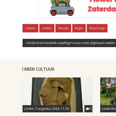
Cultuur
Leiden
Nieuws
Regio
Reportage
« Rode Kruis bedankt vrijwilligers voor inzet afgelopen weken
MEER CULTUUR
Leiden, 5 augustus 2026, 11:30
0
Leiderdor