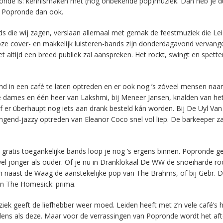
opronde is: kennismaken met (nog onbekende pop)muziek. Dan heb je 
t Popronde dan ook.
ds die wij zagen, verslaan allemaal met gemak de feestmuziek die Le
loze cover- en makkelijk luisteren-bands zijn donderdagavond vervan
iet altijd een breed publiek zal aanspreken. Het rockt, swingt en spette
and in een café te laten optreden en er ook nog ’s zóveel mensen naar
twee dames en één heer van Lakshmi, bij Meneer Jansen, knalden van he
f er überhaupt nog iets aan drank besteld kán worden. Bij De Uyl Van
ngend-jazzy optreden van Eleanor Coco snel vol liep. De barkeeper za
gratis toegankelijke bands loop je nog ’s ergens binnen. Popronde g
wel jonger als ouder. Of je nu in Dranklokaal De WW de snoeiharde ro
n naast de Waag de aanstekelijke pop van The Brahms, of bij Gebr. 
an The Homesick: prima.
k geeft de liefhebber weer moed. Leiden heeft met z’n vele café’s h
ns als deze. Maar voor de verrassingen van Popronde wordt het afte