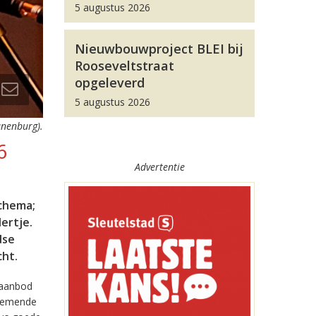
5 augustus 2026
Nieuwbouwproject BLEI bij
Rooseveltstraat
opgeleverd
5 augustus 2026
anenburg).
6
Advertentie
schema;
ertje.
dse
cht.
 aanbod
lnemende