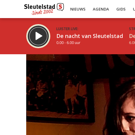
NIEUWS
AGENDA
GIDS
LUISTER LIVE:
ST
De nacht van Sleutelstad
De
0.00 - 6.00 uur
6.0
Inklappen