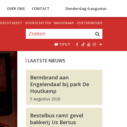
S
OVER ONS
CONTACT
Donderdag 6 augustus
OEGSTGEEST
·
VOORSCHOTEN
·
WASSENAAR
·
ZOETERWOUDE
TIPS?!
·
Je luistert nu naar
uur 1 van 0
LAATSTE NIEUWS
«
Vorig uur
Volgend uur
»
Bermbrand aan
Engelendaal bij park De
Houtkamp
5 augustus 2026
Bestelbus ramt gevel
bakkerij Us Bertus