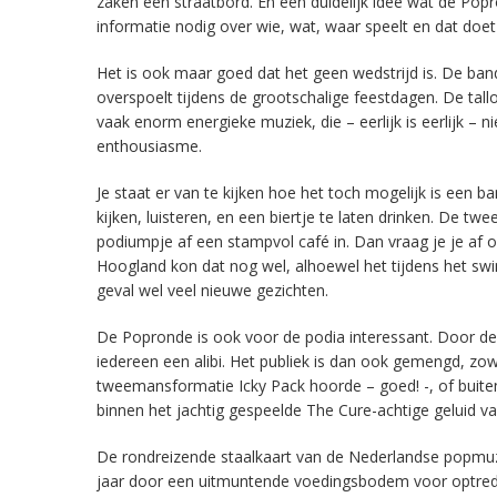
zaken een straatbord. En een duidelijk idee wat de P
informatie nodig over wie, wat, waar speelt en dat doe
Het is ook maar goed dat het geen wedstrijd is. De ban
overspoelt tijdens de grootschalige feestdagen. De tal
vaak enorm energieke muziek, die – eerlijk is eerlijk – n
enthousiasme.
Je staat er van te kijken hoe het toch mogelijk is een b
kijken, luisteren, en een biertje te laten drinken. De 
podiumpje af een stampvol café in. Dan vraag je je af o
Hoogland kon dat nog wel, alhoewel het tijdens het swi
geval wel veel nieuwe gezichten.
De Popronde is ook voor de podia interessant. Door de 
iedereen een alibi. Het publiek is dan ook gemengd, zo
tweemansformatie Icky Pack hoorde – goed! -, of buite
binnen het jachtig gespeelde The Cure-achtige geluid v
De rondreizende staalkaart van de Nederlandse popmuzie
jaar door een uitmuntende voedingsbodem voor optrede