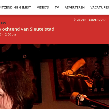
UITZENDING GEMIST
VIDEO’S
TV
ADVERTEREN
VACATURE
LEIDEN
·
LEIDERDORP
·
RAKS:
 ochtend van Sleutelstad
0 - 12.00 uur