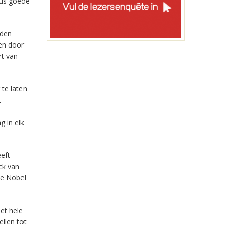
dus goede
iden
gen door
rt van
 te laten
t
g in elk
eeft
ck van
De Nobel
et hele
llen tot