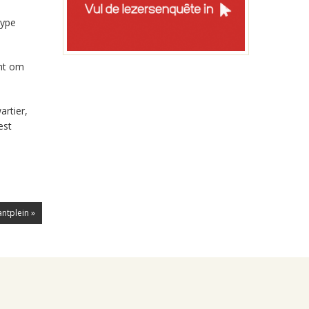
type
cht om
artier,
est
antplein »