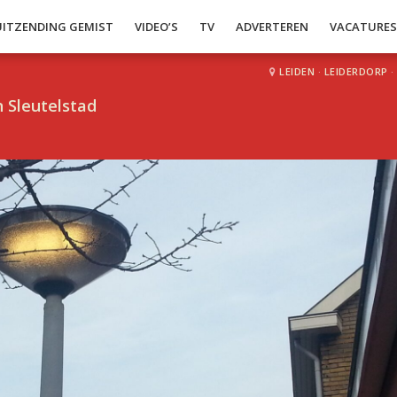
UITZENDING GEMIST
VIDEO’S
TV
ADVERTEREN
VACATURE
LEIDEN
·
LEIDERDORP
·
 Sleutelstad