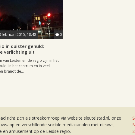
0 februari 2015, 18:48
0
io in duister gehuld:
 verlichting uit
n van Leiden en de regio zijn in het
uld. In het centrum en in veel
en brandt de...
tad
richt zich als streekomroep via website sleutelstad.nl, onze
S
euwsapp en verschillende sociale mediakanalen met nieuws,
M
ie en amusement op de Leidse regio.
2