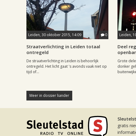
Leiden, 30 oktober 2015, 14:09
0
Leiden, 1
Straatverlichting in Leiden totaal
Deel reg
ontregeld
openbare
De straatverlichting in Leiden is behoorlijk
Grote dele
ontregeld. Het licht gaat 's avonds vaak niet op
donker geh
tijd of...
buitenwijk
Meer in dossier liander
Sleutels
gratis ni
informat