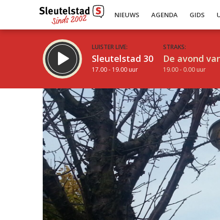
NIEUWS
AGENDA
GIDS
LUISTER LIVE:
STRAKS:
Sleutelstad 30
De avond van
17.00 - 19.00 uur
19.00 - 0.00 uur
Inklappen