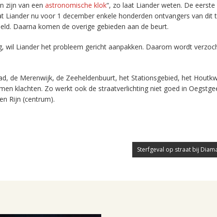
en zijn van een
astronomische klok
“, zo laat Liander weten. De eerste
aat Liander nu voor 1 december enkele honderden ontvangers van dit 
eld. Daarna komen de overige gebieden aan de beurt.
ting, wil Liander het probleem gericht aanpakken. Daarom wordt verzo
ad, de Merenwijk, de Zeeheldenbuurt, het Stationsgebied, het Houtkw
men klachten. Zo werkt ook de straatverlichting niet goed in Oegstge
en Rijn (centrum).
Sterfgeval op straat bij Diam