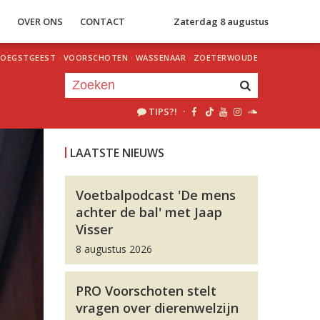
S
OVER ONS
CONTACT
Zaterdag 8 augustus
OEGSTGEEST
·
VOORSCHOTEN
·
WASSENAAR
·
ZOETERWOUDE
TIPS?!
·
Je luistert nu naar
uur 1 van 0
LAATSTE NIEUWS
«
Vorig uur
Volgend uur
»
Voetbalpodcast 'De mens
achter de bal' met Jaap
Visser
8 augustus 2026
PRO Voorschoten stelt
vragen over dierenwelzijn