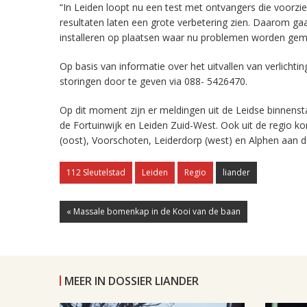
“In Leiden loopt nu een test met ontvangers die voorzi
resultaten laten een grote verbetering zien. Daarom g
installeren op plaatsen waar nu problemen worden gem
Op basis van informatie over het uitvallen van verlich
storingen door te geven via 088- 5426470.
Op dit moment zijn er meldingen uit de Leidse binnenst
de Fortuinwijk en Leiden Zuid-West. Ook uit de regio ko
(oost), Voorschoten, Leiderdorp (west) en Alphen aan d
112 Sleutelstad
Leiden
Regio
liander
« Massale bomenkap in de Kooi van de baan
MEER IN DOSSIER LIANDER