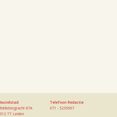
leutelstad
Telefoon Redactie
iddelstegracht 87A
071 - 5235907
312 TT Leiden