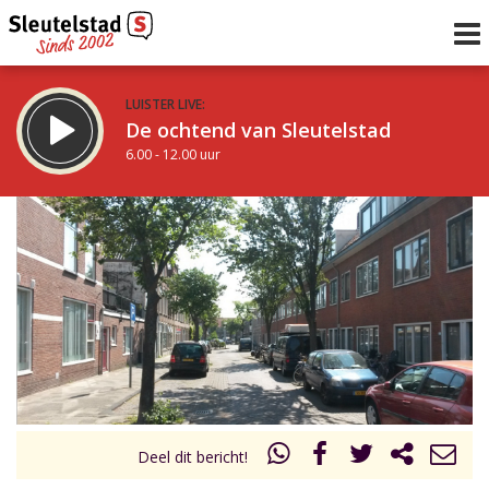
LUISTER LIVE:
De ochtend van Sleutelstad
6.00 - 12.00 uur
STRAKS:
De middag van Sleutelstad
12.00 - 19.00 uur
uur 1 van 0
Vorig uur
Volgend uur
Inklappen
Deel dit bericht!