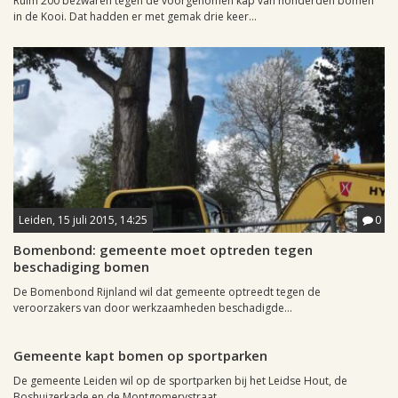
Ruim 200 bezwaren tegen de voorgenomen kap van honderden bomen
in de Kooi. Dat hadden er met gemak drie keer...
Leiden, 15 juli 2015, 14:25
0
Bomenbond: gemeente moet optreden tegen
beschadiging bomen
De Bomenbond Rijnland wil dat gemeente optreedt tegen de
veroorzakers van door werkzaamheden beschadigde...
Leiden, 31 oktober 2002, 01:23
0
Gemeente kapt bomen op sportparken
De gemeente Leiden wil op de sportparken bij het Leidse Hout, de
Boshuizerkade en de Montgomerystraat...