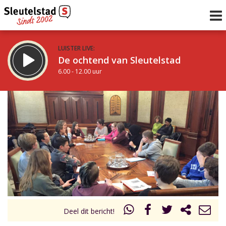
LUISTER LIVE:
De ochtend van Sleutelstad
6.00 - 12.00 uur
STRAKS:
De middag van Sleutelstad
12.00 - 18.00 uur
uur 1 van 0
Vorig uur
Volgend uur
Inklappen
Deel dit bericht!