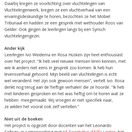
Daarbij kregen ze voorlichting over vluchtelingen van
Vluchtelingenwerk, kregen ze een vluchtverhaal van een
ervaringsdeskundige te horen, bezochten ze het Mobiel
Tribunaal en hadden ze een gesprek met wethouder Roos van
Gelder. Ook gingen de leerlingen langs bij een Syrisch
vluchtelingengezin.
Ander kijk
Leerlingen Ivo Weidema en Rosa Hüsken zijn heel enthousiast
over het project. “Ik heb veel nieuwe mensen leren kennen, met
wie ik anders niet eens in gesprek zou komen. Ik heb hun
levensverhaal gehoord. Mijn beeld van vluchtelingen is echt
wel veranderd. Het zijn ook gewoon mensen”, vertelt Ivo. Rosa
denkt nog terug aan de ‘heftige verhalen’ die ze hoorde. “Ik heb
met kinderen gesproken en het was heftig om te horen wat ze
hebben meegemaakt. Wij vroegen er niet specifiek naar,
ze wilden het vooral ook zelf vertellen.”
Niet uit de boeken
Het project is opgezet door docenten van het Leonardo
College, in samenwerking met
M-Twentyfive (M25) Leiden
, het