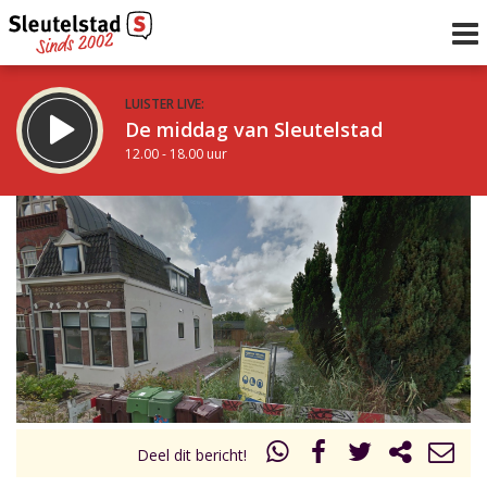
LUISTER LIVE:
De middag van Sleutelstad
12.00 - 18.00 uur
STRAKS:
De avond van Sleutelstad
18.00 - 21.00 uur
uur 1 van 0
Vorig uur
Volgend uur
Inklappen
Deel dit bericht!