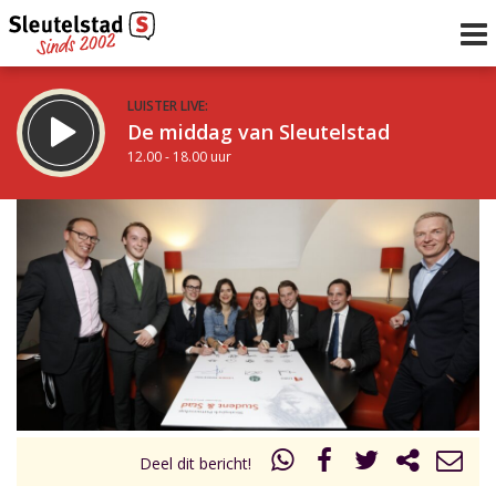
LUISTER LIVE:
De middag van Sleutelstad
12.00 - 18.00 uur
STRAKS:
De avond van Sleutelstad
18.00 - 19.00 uur
uur 1 van 0
Vorig uur
Volgend uur
Inklappen
Deel dit bericht!