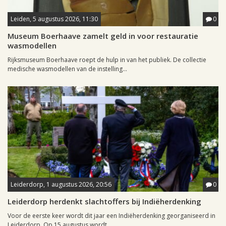
Leiden, 5 augustus 2026, 11:30
0
Museum Boerhaave zamelt geld in voor restauratie
wasmodellen
Rijksmuseum Boerhaave roept de hulp in van het publiek. De collectie
medische wasmodellen van de instelling...
Leiderdorp, 1 augustus 2026, 20:56
0
Leiderdorp herdenkt slachtoffers bij Indiëherdenking
Voor de eerste keer wordt dit jaar een Indiëherdenking georganiseerd in
Leiderdorp. Op 15 augustus wordt...