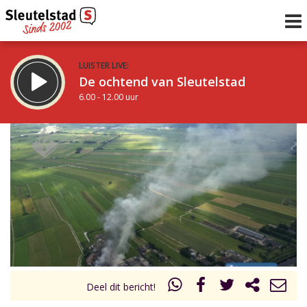
LUISTER LIVE:
De ochtend van Sleutelstad
6.00 - 12.00 uur
STRAKS:
De middag van Sleutelstad
12.00 - 18.00 uur
uur 1 van 0
Vorig uur
Volgend uur
Inklappen
Deel dit bericht!