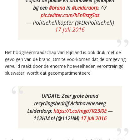
Zojuist de politie en brandweer geholpen
bij een
#brand
in
#Leiderdorp
. ^7
pic.twitter.com/hEnBstgSas
— Politiehelikopter (@DePolitieheli)
17 juli 2016
Het hoogheemraadschap van Rijnland is ook druk met de
gevolgen van de brand. Om te voorkomen dat de omgeving
vervuild raakt door de enorme hoeveelheden verontreinigd
bluswater, wordt dat gecompartimenteerd.
UPDATE: Zeer grote brand
recyclingsbedrijf Achthovenerweg
Leiderdorp:
https://t.co/mga7R23I0E
—
112HM.nl (@112HM)
17 juli 2016