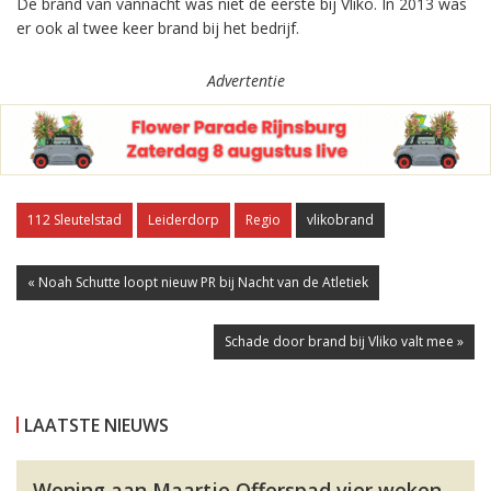
De brand van vannacht was niet de eerste bij Vliko. In 2013 was
er ook al twee keer brand bij het bedrijf.
Advertentie
112 Sleutelstad
Leiderdorp
Regio
vlikobrand
« Noah Schutte loopt nieuw PR bij Nacht van de Atletiek
Schade door brand bij Vliko valt mee »
LAATSTE NIEUWS
Woning aan Maartje Offerspad vier weken