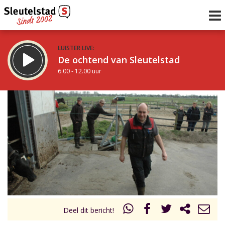
LUISTER LIVE:
De ochtend van Sleutelstad
6.00 - 12.00 uur
STRAKS:
De middag van Sleutelstad
12.00 - 18.00 uur
uur 1 van 0
Vorig uur
Volgend uur
Inklappen
Deel dit bericht!