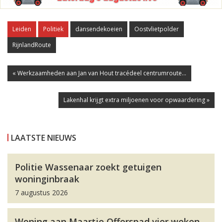
Leiden
Politiek
dansendekoeien
Oostvlietpolder
RijnlandRoute
« Werkzaamheden aan Jan van Hout tracédeel centrumroute...
Lakenhal krijgt extra miljoenen voor opwaardering »
LAATSTE NIEUWS
Politie Wassenaar zoekt getuigen
woninginbraak
7 augustus 2026
Woning aan Maartje Offerspad vier weken