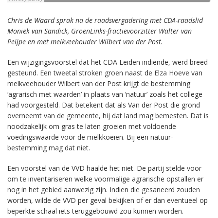
Chris de Waard sprak na de raadsvergadering met CDA-raadslid
Moniek van Sandick, GroenLinks-fractievoorzitter Walter van
Peijpe en met melkveehouder Wilbert van der Post.
Een wijzigingsvoorstel dat het CDA Leiden indiende, werd breed
gesteund. Een tweetal stroken groen naast de Elza Hoeve van
melkveehouder Wilbert van der Post krijgt de bestemming
‘agrarisch met waarden’ in plaats van ‘natuur’ zoals het college
had voorgesteld. Dat betekent dat als Van der Post die grond
overneemt van de gemeente, hij dat land mag bemesten. Dat is
noodzakelijk om gras te laten groeien met voldoende
voedingswaarde voor de melkkoeien. Bij een natuur-
bestemming mag dat niet.
Een voorstel van de VVD haalde het niet. De partij stelde voor
om te inventariseren welke voormalige agrarische opstallen er
nog in het gebied aanwezig zijn. Indien die gesaneerd zouden
worden, wilde de VVD per geval bekijken of er dan eventueel op
beperkte schaal iets teruggebouwd zou kunnen worden.