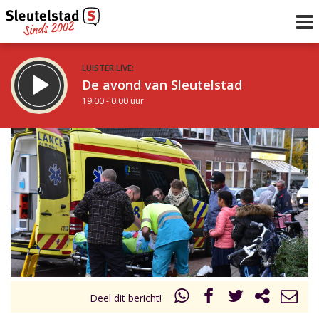
LUISTER LIVE:
De avond van Sleutelstad
19.00 - 0.00 uur
STRAKS:
De nacht van Sleutelstad
0.00 - 6.00 uur
uur 1 van 0
Vorig uur
Volgend uur
Inklappen
Deel dit bericht!