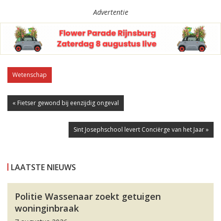
Advertentie
Wetenschap
« Fietser gewond bij eenzijdig ongeval
Sint Josephschool levert Conciërge van het Jaar »
LAATSTE NIEUWS
Politie Wassenaar zoekt getuigen
woninginbraak