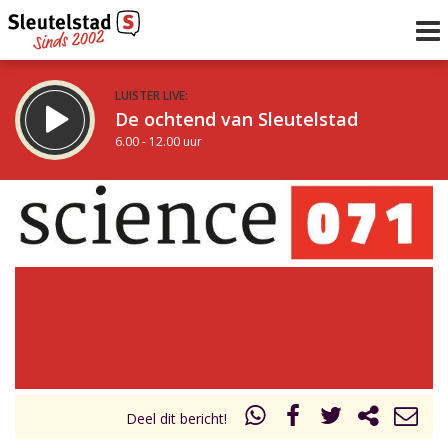
LUISTER LIVE:
De ochtend van Sleutelstad
6.00 - 12.00 uur
STRAKS:
De middag van Sleutelstad
12.00 - 18.00 uur
uur 1 van 0
Vorig uur
Volgend uur
Inklappen
Deel dit bericht!