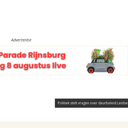
Advertentie
Politiek stelt vragen over deurbeleid Leids