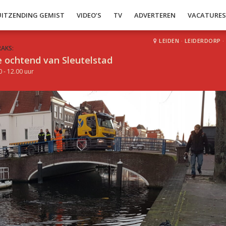
UITZENDING GEMIST
VIDEO’S
TV
ADVERTEREN
VACATURE
LEIDEN
·
LEIDERDORP
·
RAKS:
 ochtend van Sleutelstad
0 - 12.00 uur