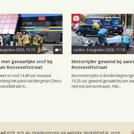
 augustus 2026, 15:15
0
Leiden, 6 augustus 2026, 11:18
met gevaarlijke stof bij
Motorrijder gewond bij aanri
aan Rooseveltstraat
Rooseveltstraat
er is rond 14.40 uur massaal
Een motorrijder is donderdagmorge
richting het pand van Bergman Clinics
10.25 uur gewond geraakt bij een aan
eveltstraat in...
met een personenauto. Het...
tad
richt zich als streekomroep via website sleutelstad.nl, onze
S