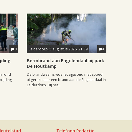
0
Leiderdorp, 5 augustus 2026, 21:39
0
jding
Bermbrand aan Engelendaal bij park
De Houtkamp
n rond
De brandweer is woensdagavond met spoed
rijding
uitgerukt naar een brand aan de Engelendaal in
Leiderdorp. Bij het...
leutelstad
Telefoon Redactie