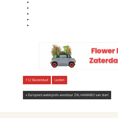
112 Sleutelstad
Leiden
« Europees waterpolo-avontuur ZVL-HAWABO van start