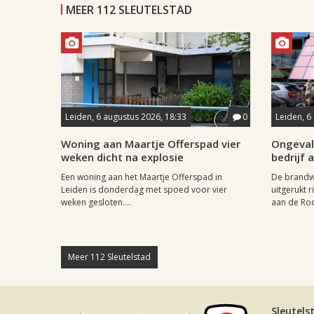
MEER 112 SLEUTELSTAD
Leiden, 6 augustus 2026, 18:33
0
Leiden, 6
Woning aan Maartje Offerspad vier
Ongeval 
weken dicht na explosie
bedrijf 
Een woning aan het Maartje Offerspad in
De brandwe
Leiden is donderdag met spoed voor vier
uitgerukt 
weken gesloten....
aan de Roos
Meer 112 Sleutelstad
Sleutels