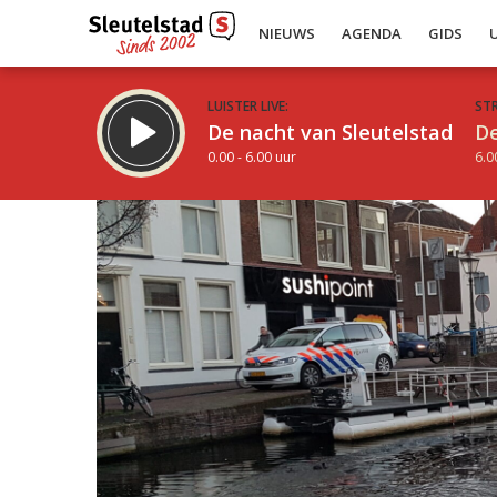
NIEUWS
AGENDA
GIDS
LUISTER LIVE:
ST
De nacht van Sleutelstad
De
0.00 - 6.00 uur
6.0
Inklappen