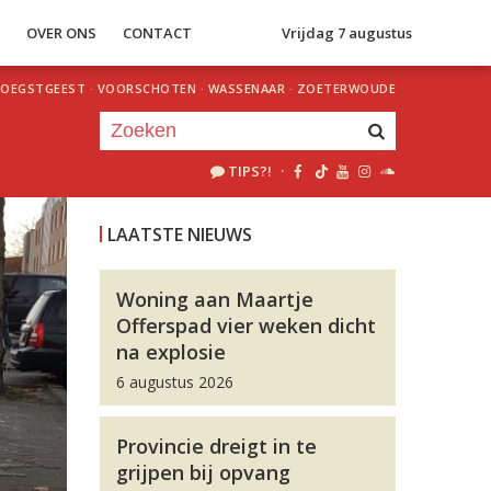
S
OVER ONS
CONTACT
Vrijdag 7 augustus
OEGSTGEEST
·
VOORSCHOTEN
·
WASSENAAR
·
ZOETERWOUDE
TIPS?!
·
Je luistert nu naar
uur 1 van 0
LAATSTE NIEUWS
«
Vorig uur
Volgend uur
»
Woning aan Maartje
Offerspad vier weken dicht
na explosie
6 augustus 2026
Provincie dreigt in te
grijpen bij opvang