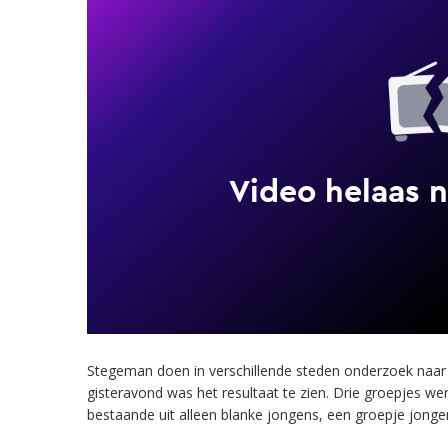
Stegeman doen in verschillende steden onderzoek naar
gisteravond was het resultaat te zien. Drie groepjes w
bestaande uit alleen blanke jongens, een groepje jong