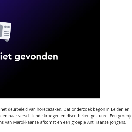
 het deurbeleid van horecazaken. Dat onderzoek begon in Leiden en
erden naar verschillende kroegen en discotheken gestuurd. Een groepj
ens van Marokkaanse afkomst en een groepje Antilliaanse jongens.