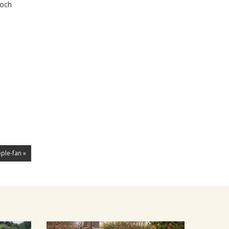
Toch
ple-fan »