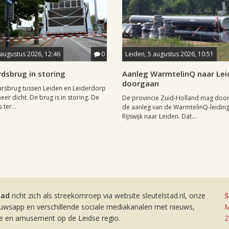
 augustus 2026, 12:46
0
Leiden, 5 augustus 2026, 10:51
dsbrug in storing
Aanleg WarmtelinQ naar Le
doorgaan
rsbrug tussen Leiden en Leiderdorp
eer dicht. De brug is in storing. De
De provincie Zuid-Holland mag doo
 ter...
de aanleg van de WarmtelinQ-leidin
Rijswijk naar Leiden. Dat...
tad
richt zich als streekomroep via website sleutelstad.nl, onze
S
euwsapp en verschillende sociale mediakanalen met nieuws,
M
ie en amusement op de Leidse regio.
2