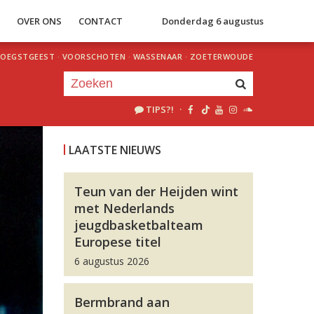
S
OVER ONS
CONTACT
Donderdag 6 augustus
OEGSTGEEST
·
VOORSCHOTEN
·
WASSENAAR
·
ZOETERWOUDE
TIPS?!
·
Je luistert nu naar
uur 1 van 0
LAATSTE NIEUWS
«
Vorig uur
Volgend uur
»
Teun van der Heijden wint
met Nederlands
jeugdbasketbalteam
Europese titel
6 augustus 2026
Bermbrand aan