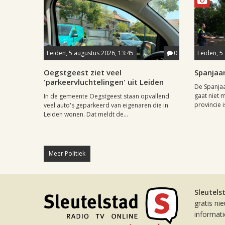
Leiden, 5 augustus 2026, 13:45
0
Leiden, 5
Oegstgeest ziet veel
Spanjaar
'parkeervluchtelingen' uit Leiden
De Spanjaa
gaat niet m
In de gemeente Oegstgeest staan opvallend
provincie is
veel auto's geparkeerd van eigenaren die in
Leiden wonen. Dat meldt de...
Meer Politiek
Sleutels
gratis ni
informat