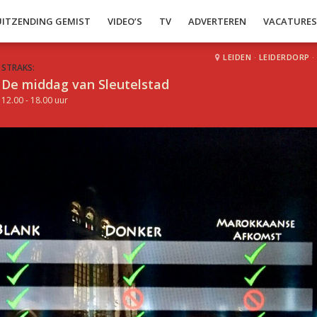
UITZENDING GEMIST
VIDEO’S
TV
ADVERTEREN
VACATURE
LEIDEN
·
LEIDERDORP
·
STRAKS:
De middag van Sleutelstad
12.00 - 18.00 uur