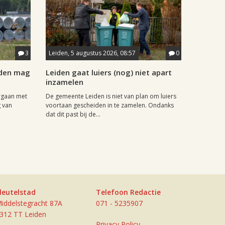
3
Leiden, 5 augustus 2026, 08:57
0
iden mag
Leiden gaat luiers (nog) niet apart
inzamelen
rgaan met
De gemeente Leiden is niet van plan om luiers
g van
voortaan gescheiden in te zamelen. Ondanks
dat dit past bij de...
leutelstad
Telefoon Redactie
iddelstegracht 87A
071 - 5235907
312 TT Leiden
Privacy Policy