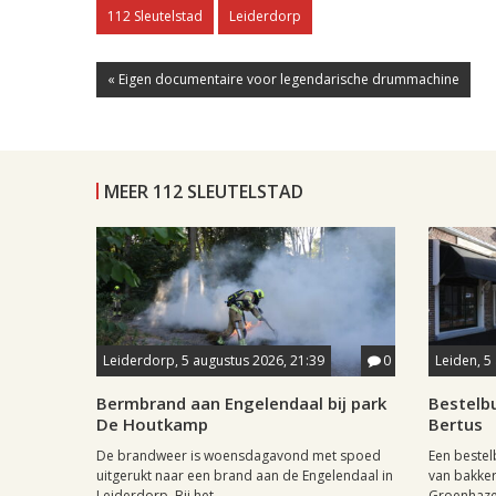
112 Sleutelstad
Leiderdorp
« Eigen documentaire voor legendarische drummachine
MEER 112 SLEUTELSTAD
Leiderdorp, 5 augustus 2026, 21:39
0
Leiden, 5
Bermbrand aan Engelendaal bij park
Bestelbu
De Houtkamp
Bertus
De brandweer is woensdagavond met spoed
Een beste
uitgerukt naar een brand aan de Engelendaal in
van bakker
Leiderdorp. Bij het...
Groenhazen