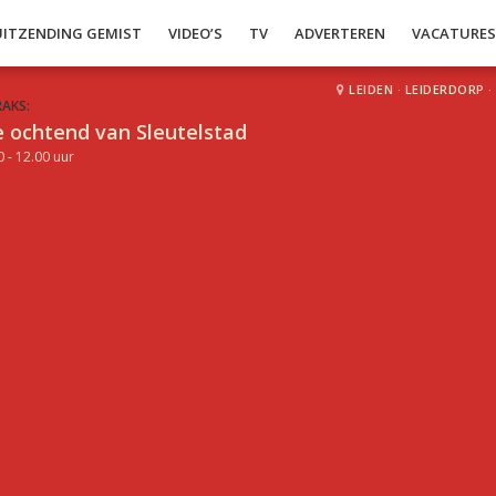
UITZENDING GEMIST
VIDEO’S
TV
ADVERTEREN
VACATURE
LEIDEN
·
LEIDERDORP
·
RAKS:
 ochtend van Sleutelstad
0 - 12.00 uur