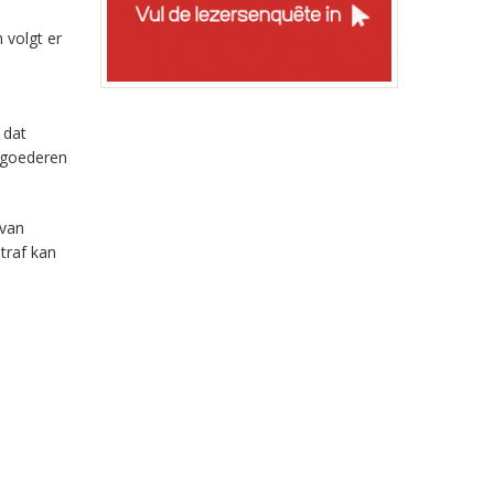
 volgt er
 dat
e goederen
 van
traf kan