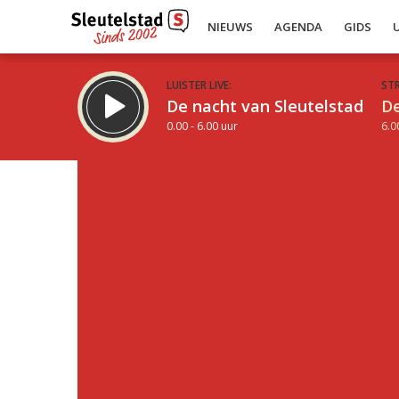
NIEUWS
AGENDA
GIDS
LUISTER LIVE:
ST
De nacht van Sleutelstad
De
0.00 - 6.00 uur
6.0
Inklappen