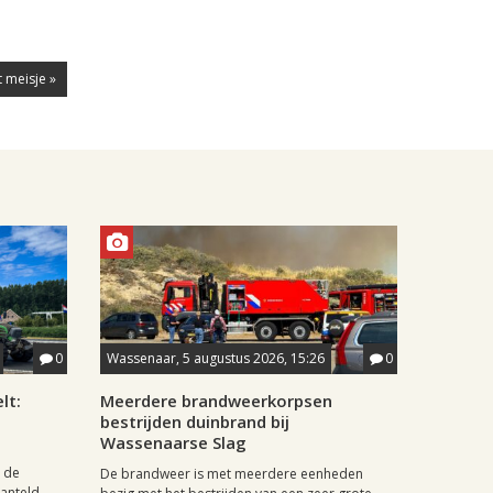
t meisje »
0
Wassenaar, 5 augustus 2026, 15:26
0
lt:
Meerdere brandweerkorpsen
bestrijden duinbrand bij
Wassenaarse Slag
 de
De brandweer is met meerdere eenheden
nteld....