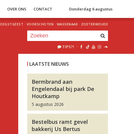
S
OVER ONS
CONTACT
Donderdag 6 augustus
OEGSTGEEST
·
VOORSCHOTEN
·
WASSENAAR
·
ZOETERWOUDE
TIPS?!
·
Je luistert nu naar
uur 1 van 0
LAATSTE NIEUWS
«
Vorig uur
Volgend uur
»
Bermbrand aan
Engelendaal bij park De
Houtkamp
5 augustus 2026
Bestelbus ramt gevel
bakkerij Us Bertus