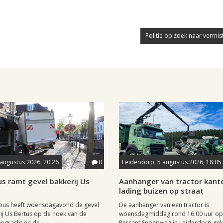
Politie op zoek naar vermis
 augustus 2026, 20:26
0
Leiderdorp, 5 augustus 2026, 18:05
s ramt gevel bakkerij Us
Aanhanger van tractor kante
lading buizen op straat
lbus heeft woensdagavond de gevel
De aanhanger van een tractor is
ij Us Bertus op de hoek van de
woensdagmiddag rond 16.00 uur op
gracht en de...
Persant Snoepweg in Leiderdorp geka