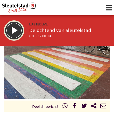
LUISTER LIVE:
De ochtend van Sleutelstad
6.00 - 12.00 uur
STRAKS:
De middag van Sleutelstad
12.00 - 18.00 uur
uur 1 van 0
Vorig uur
Volgend uur
Inklappen
Deel dit bericht!