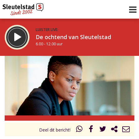
LUISTER LIVE:
De ochtend van Sleutelstad
6.00 - 12.00 uur
STRAKS:
De middag van Sleutelstad
12.00 - 17.00 uur
uur 1 van 0
Vorig uur
Volgend uur
Inklappen
Deel dit bericht!