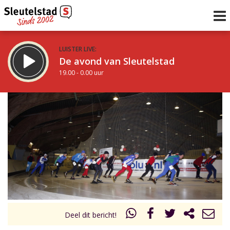
LUISTER LIVE:
De avond van Sleutelstad
19.00 - 0.00 uur
STRAKS:
De nacht van Sleutelstad
0.00 - 6.00 uur
uur 1 van 0
Vorig uur
Volgend uur
Inklappen
Deel dit bericht!