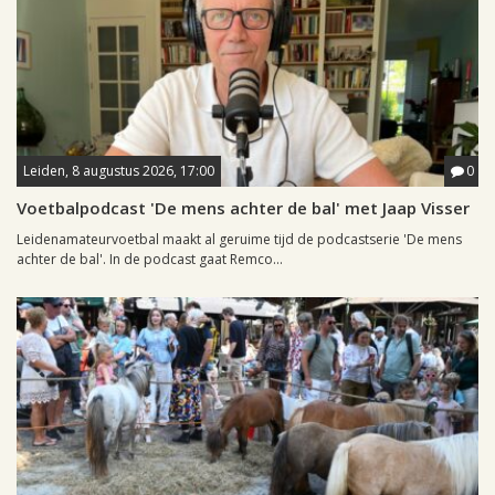
Leiden, 8 augustus 2026, 17:00
0
Voetbalpodcast 'De mens achter de bal' met Jaap Visser
Leidenamateurvoetbal maakt al geruime tijd de podcastserie 'De mens
achter de bal'. In de podcast gaat Remco...