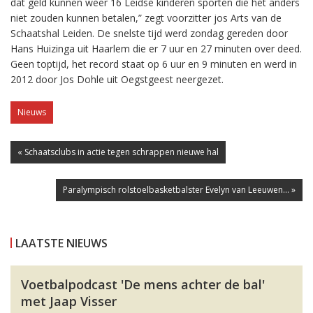
dat geld kunnen weer 16 Leidse kinderen sporten die het anders
niet zouden kunnen betalen,” zegt voorzitter jos Arts van de
Schaatshal Leiden. De snelste tijd werd zondag gereden door
Hans Huizinga uit Haarlem die er 7 uur en 27 minuten over deed.
Geen toptijd, het record staat op 6 uur en 9 minuten en werd in
2012 door Jos Dohle uit Oegstgeest neergezet.
Nieuws
« Schaatsclubs in actie tegen schrappen nieuwe hal
Paralympisch rolstoelbasketbalster Evelyn van Leeuwen... »
LAATSTE NIEUWS
Voetbalpodcast 'De mens achter de bal'
met Jaap Visser